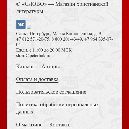
© «СЛОВО» — Магазин христианской
литературы
Блокнот А6 «Любимому доктору.1.» (Ваката) Б23А60126
Санкт-Петербург, Малая Конюшенная, д. 9
+7 812 571-20-75
,
8 800 201-43-49
,
+7 964 335-07-
04
Еждн. с 11:00 до 20:00 МСК
Толкование на Апокалипсис (Тихоний Африканский)
slovo@peterlink.ru
Блокнот А5 «Закон для короля» (Ваката)
Каталог
Авторы
Оплата и доставка
Пользовательское соглашение
Политика обработки персональных
Достоевский Ф.М. Сила и правда России (2024)
данных
Открытка «Корзина роз», С днем свадьбы 10*15,
глянцевая (Ваката) 74
О магазине
Контакты