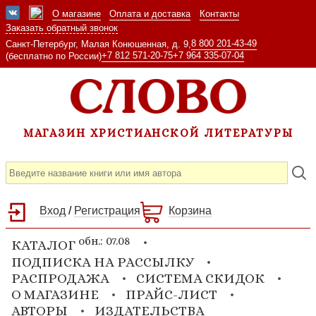
О магазине
Оплата и доставка
Контакты
Заказать обратный звонок
8 800 201-43-49
Санкт-Петербург, Малая Конюшенная, д. 9,
+7 812 571-20-75
+7 964 335-07-04
(бесплатно по России)
МАГАЗИН ХРИСТИАНСКОЙ ЛИТЕРАТУРЫ
Вход
/
Регистрация
Корзина
обн.: 07.08
КАТАЛОГ
ПОДПИСКА НА РАССЫЛКУ
РАСПРОДАЖА
СИСТЕМА СКИДОК
О МАГАЗИНЕ
ПРАЙС-ЛИСТ
АВТОРЫ
ИЗДАТЕЛЬСТВА