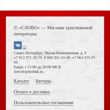
Книга Иисуса Навина
© «СЛОВО» — Магазин христианской
Открытка С Новым Годом и Рождеством «Новый год —
литературы
это шанс» 10*15 (Ваката)
Санкт-Петербург, Малая Конюшенная, д. 9
+7 812 571-20-75
,
8 800 201-43-49
,
+7 964 335-07-
04
Еждн. с 11:00 до 20:00 МСК
Толкование на Апокалипсис (Тихоний Африканский)
slovo@peterlink.ru
Наклейки А5 «Твоя роза...» (Маленький Принц) (Ваката)
Каталог
Авторы
1002
Оплата и доставка
Пользовательское соглашение