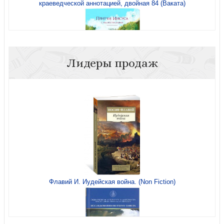
краеведческой аннотацией, двойная 84 (Ваката)
Лидеры продаж
Притчи Иисуса с иллюстрациями: (В трёх частях): Часть
третья. Вы — соль земли (на спирали)
Флавий И. Иудейская война. (Non Fiction)
Открытка «Я есмь путь...» Глянец