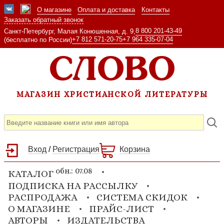
О магазине
Оплата и доставка
Контакты
Заказать обратный звонок
8 800 201-43-49
Санкт-Петербург, Малая Конюшенная, д. 9,
+7 812 571-20-75
+7 964 335-07-04
(бесплатно по России)
МАГАЗИН ХРИСТИАНСКОЙ ЛИТЕРАТУРЫ
Вход
/
Регистрация
Корзина
обн.: 07.08
КАТАЛОГ
ПОДПИСКА НА РАССЫЛКУ
РАСПРОДАЖА
СИСТЕМА СКИДОК
О МАГАЗИНЕ
ПРАЙС-ЛИСТ
АВТОРЫ
ИЗДАТЕЛЬСТВА