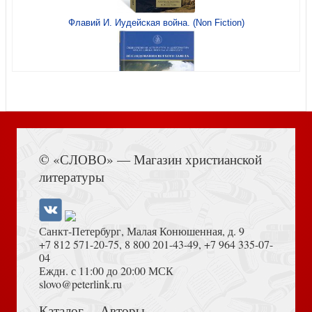
Флавий И. Иудейская война. (Non Fiction)
Горнило для лидера 397
Книга Иисуса Навина
Открытка «С Рождеством Христовым!» Мария у яслей
© «СЛОВО» — Магазин христианской
10*15 (фактура — лён) (Ваката) 41
литературы
Санкт-Петербург, Малая Конюшенная, д. 9
+7 812 571-20-75
,
8 800 201-43-49
,
+7 964 335-07-
04
Еждн. с 11:00 до 20:00 МСК
Толкование на Апокалипсис (Тихоний Африканский)
slovo@peterlink.ru
Блокнот А6 Учителя и ученика 3 (Б23А60125)
Каталог
Авторы