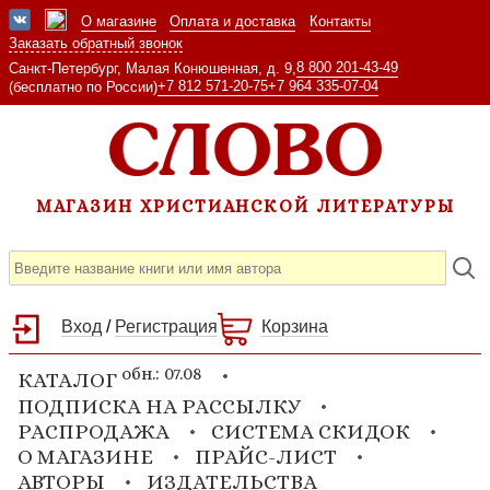
О магазине
Оплата и доставка
Контакты
Заказать обратный звонок
8 800 201-43-49
Санкт-Петербург, Малая Конюшенная, д. 9,
+7 812 571-20-75
+7 964 335-07-04
(бесплатно по России)
МАГАЗИН ХРИСТИАНСКОЙ ЛИТЕРАТУРЫ
Вход
/
Регистрация
Корзина
обн.: 07.08
КАТАЛОГ
ПОДПИСКА НА РАССЫЛКУ
РАСПРОДАЖА
СИСТЕМА СКИДОК
О МАГАЗИНЕ
ПРАЙС-ЛИСТ
АВТОРЫ
ИЗДАТЕЛЬСТВА