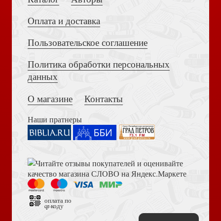
Оплата и доставка
Пользовательское соглашение
Политика обработки персональных
Достоевский Ф.М. Сила и правда России (2024)
данных
Открытка «Пусть счастье наполнит твой дом»10*15
(софттач) (Ваката) 467
О магазине
Контакты
Наши пратнеры
Книга пророка Амоса. Введение и комментарий
Открытка «Фиолет», С днем Рождения! 10*15, (Ваката)
66
оплата по
qr-коду