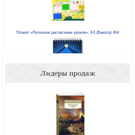
Плакат «Полезное расписание уроков», А3 (Ваката) 454
Лидеры продаж
Блокнот 97х141 мм рождественский «Родился в мире
свет» (Ваката 1149)