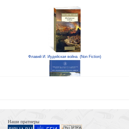
енская Звезда 10*15
Флавий И. Иудейская война. (Non Fiction)
офт-тач (Ваката) 765
Книга Иисуса Навина
ярмарка» 14,5*10,5
Наши пратнеры