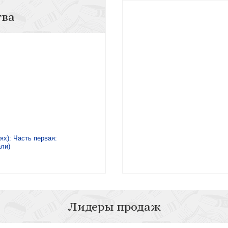
тва
ях): Часть первая:
ли)
Лидеры продаж