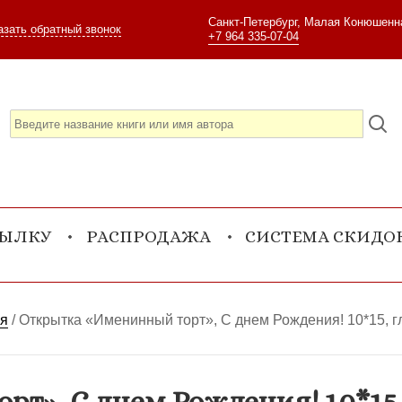
Санкт-Петербург, Малая Конюшенна
азать обратный звонок
+7 964 335-07-04
СЫЛКУ
РАСПРОДАЖА
СИСТЕМА СКИДО
ия
/
Открытка «Именинный торт», С днем Рождения! 10*15, г
т», С днем Рождения! 10*15, 