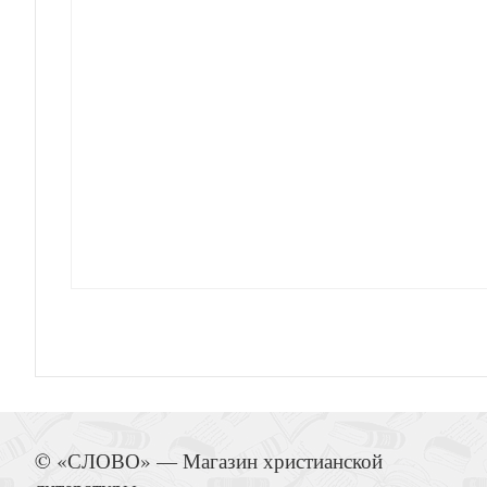
Открытка «С Рождеством Христовым!» Рождеств
(фактура — лён) (Ваката) 42
Блокнот А6 «Твоя улыбка украшает этот мир», с
Открытка ретро Христос воскрес! «Пасхальная 
(Ваката) 535
© «СЛОВО» — Магазин христианской