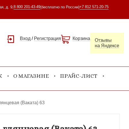
8 800 201-43-49
+7 812 571-20-75
я, д. 9,
(бесплатно по России)
Вход
/
Регистрация
Корзина
Отзывы
на Яндексе
К
О МАГАЗИНЕ
ПРАЙС-ЛИСТ
лянцевая (Ваката) 63
глянцевая (Ваката) 63