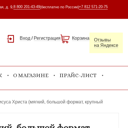
8 800 201-43-49
+7 812 571-20-75
я, д. 9,
(бесплатно по России)
Вход
/
Регистрация
Корзина
Отзывы
на Яндексе
К
О МАГАЗИНЕ
ПРАЙС-ЛИСТ
суса Христа (мягкий, большой формат, крупный
кий, большой формат,