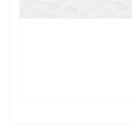
В школе Божьей любви
Зверушки в кормушке
На лыжах за приключениям