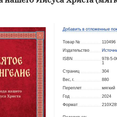
Добавить в отложенные по
Товар №
110496
Издательство
Источн
ISBN
978-5-0
1
Страниц
304
Вес, г.
880
Переплет
мягкий
Год
2024
Формат
210Х28