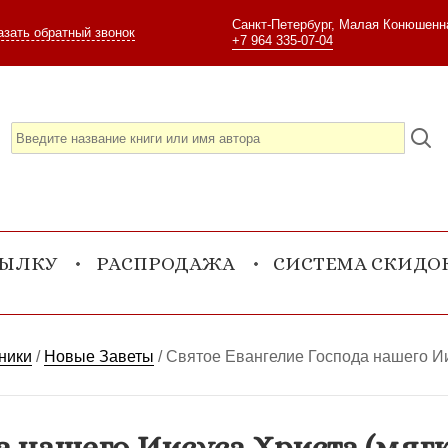
Санкт-Петербург, Малая Конюшенна
азать обратный звонок
+7 964 335-07-04
СЫЛКУ
РАСПРОДАЖА
СИСТЕМА СКИДО
ники
/
Новые Заветы
/
Святое Евангелие Господа нашего Ии
а нашего Иисуса Христа (мяг