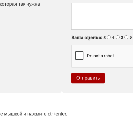
 которая так нужна
Ваша оценка:
5
4
3
2
 мышкой и нажмите ctr+enter.