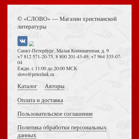
Книга Иисуса Навина
© «СЛОВО» — Магазин христианской
литературы
Санкт-Петербург, Малая Конюшенная, д. 9
+7 812 571-20-75
,
8 800 201-43-49
,
+7 964 335-07-
04
Еждн. с 11:00 до 20:00 МСК
Толкование на Апокалипсис (Тихоний Африканский)
slovo@peterlink.ru
Каталог
Авторы
Оплата и доставка
Пользовательское соглашение
Политика обработки персональных
Достоевский Ф.М. Сила и правда России (2024)
данных