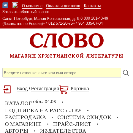
О магазине
Оплата и доставка
Контакты
Заказать обратный звонок
8 800 201-43-49
Санкт-Петербург, Малая Конюшенная, д. 9,
+7 812 571-20-75
+7 964 335-07-04
(бесплатно по России)
МАГАЗИН ХРИСТИАНСКОЙ ЛИТЕРАТУРЫ
Вход
/
Регистрация
Корзина
обн.: 04.08
КАТАЛОГ
ПОДПИСКА НА РАССЫЛКУ
РАСПРОДАЖА
СИСТЕМА СКИДОК
О МАГАЗИНЕ
ПРАЙС-ЛИСТ
АВТОРЫ
ИЗДАТЕЛЬСТВА