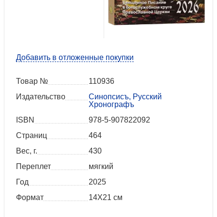
Добавить в отложенные покупки
Товар №
110936
Издательство
Синопсисъ, Русский
Хронографъ
ISBN
978-5-907822092
Страниц
464
Вес, г.
430
Переплет
мягкий
Год
2025
Формат
14Х21 см