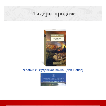
Лидеры продаж
Календарь православный перек. на 2027 г.«Времена
года в картинах русских художников. А..Боголюбов.»
Флавий И. Иудейская война. (Non Fiction)
Календарь перекидной на 2027 год «Русский балет»