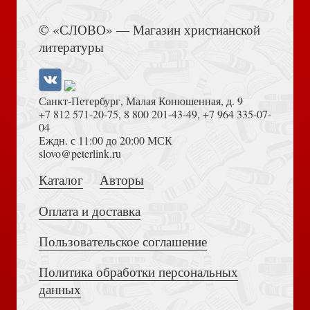
Книга Иисуса Навина
© «СЛОВО» — Магазин христианской
Календарь перекидной литературный на 2027 год
литературы
«Писатели России»
Санкт-Петербург, Малая Конюшенная, д. 9
+7 812 571-20-75
,
8 800 201-43-49
,
+7 964 335-07-
04
Еждн. с 11:00 до 20:00 МСК
Толкование на Апокалипсис (Тихоний Африканский)
slovo@peterlink.ru
Календарь православный перек. на 2027 г.«Времена
Каталог
Авторы
года в картинах русских художников. И.Айвазовский.»
Оплата и доставка
Пользовательское соглашение
Политика обработки персональных
Достоевский Ф.М. Сила и правда России (2024)
данных