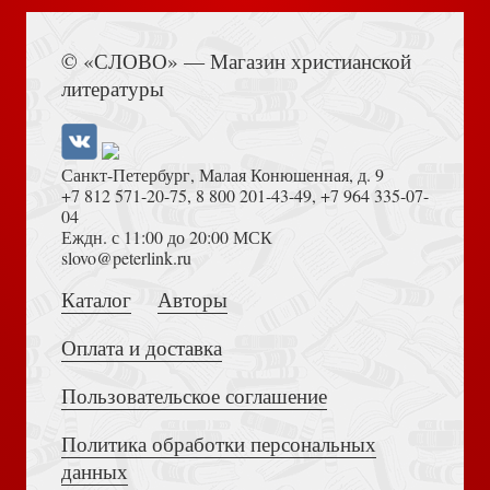
Книга Иисуса Навина
© «СЛОВО» — Магазин христианской
Скотт В. Айвенго (Лучшая мировая классика)
литературы
Санкт-Петербург, Малая Конюшенная, д. 9
+7 812 571-20-75
,
8 800 201-43-49
,
+7 964 335-07-
04
Еждн. с 11:00 до 20:00 МСК
Толкование на Апокалипсис (Тихоний Африканский)
slovo@peterlink.ru
Роллестон Т. Мифы и легенды кельтов. Коллекционное
издание
Каталог
Авторы
Оплата и доставка
Пользовательское соглашение
Политика обработки персональных
Достоевский Ф.М. Сила и правда России (2024)
данных
Андрианова Н. Кем гордится Петербург. Выдающиеся