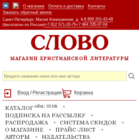
О магазине
Оплата и доставка
Контакты
Заказать обратный звонок
8 800 201-43-49
Санкт-Петербург, Малая Конюшенная, д. 9,
+7 812 571-20-75
+7 964 335-07-04
(бесплатно по России)
МАГАЗИН ХРИСТИАНСКОЙ ЛИТЕРАТУРЫ
Вход
/
Регистрация
Корзина
обн.: 07.08
КАТАЛОГ
ПОДПИСКА НА РАССЫЛКУ
РАСПРОДАЖА
СИСТЕМА СКИДОК
О МАГАЗИНЕ
ПРАЙС-ЛИСТ
АВТОРЫ
ИЗДАТЕЛЬСТВА