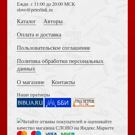
Еждн. с 11:00 до 20:00 МСК
Толкование на Апокалипсис (Тихоний Африканский)
slovo@peterlink.ru
Блокнот А6 «Пасхальная корзина» (Ваката)
Каталог
Авторы
Оплата и доставка
Пользовательское соглашение
Политика обработки персональных
Достоевский Ф.М. Сила и правда России (2024)
данных
Притчи Иисуса с иллюстрациями: (В трёх частях): Часть
вторая: Дай нам больше веры (на спирали)
О магазине
Контакты
Наши пратнеры
Библия в современном русском переводе. 073 (2025, 3-
е изд., перераб., и доп., синий бумвинил)
Открытка С Новым Годом «Дом, где тебя всегда ждут»