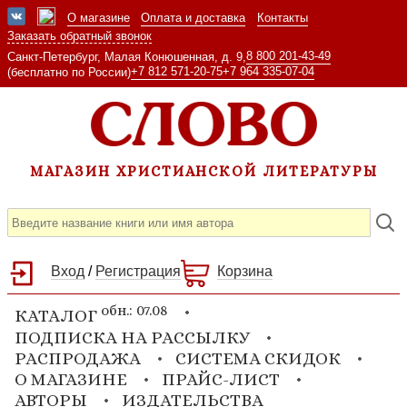
О магазине
Оплата и доставка
Контакты
Заказать обратный звонок
8 800 201-43-49
Санкт-Петербург, Малая Конюшенная, д. 9,
+7 812 571-20-75
+7 964 335-07-04
(бесплатно по России)
МАГАЗИН ХРИСТИАНСКОЙ ЛИТЕРАТУРЫ
Вход
/
Регистрация
Корзина
обн.: 07.08
КАТАЛОГ
ПОДПИСКА НА РАССЫЛКУ
РАСПРОДАЖА
СИСТЕМА СКИДОК
О МАГАЗИНЕ
ПРАЙС-ЛИСТ
АВТОРЫ
ИЗДАТЕЛЬСТВА