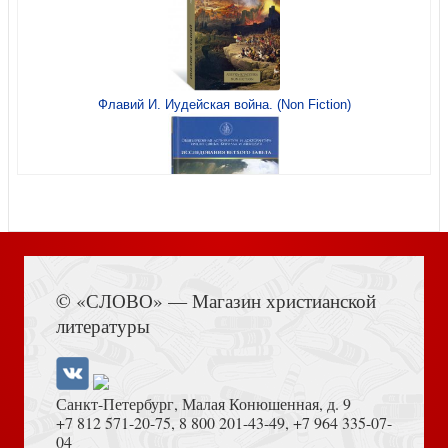
Флавий И. Иудейская война. (Non Fiction)
Открытка «Фиолет», С днем Рождения! 10*15, (Ваката)
66
Книга Иисуса Навина
© «СЛОВО» — Магазин христианской
Блокнот 100*140 мм «Верить в невидимое (Принцесса и
литературы
гоблин)» (Ваката, 1275)
Санкт-Петербург, Малая Конюшенная, д. 9
+7 812 571-20-75
,
8 800 201-43-49
,
+7 964 335-07-
04