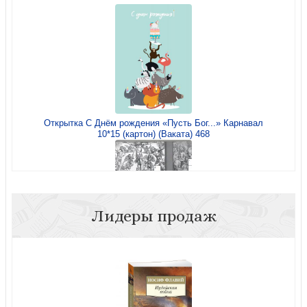
Открытка С Днём рождения «Пусть Бог...» Карнавал
10*15 (картон) (Ваката) 468
Лидеры продаж
Библейский кроссворд. Выпуск №5 (Ваката) 562