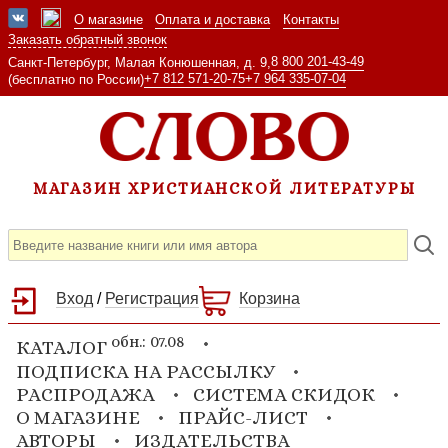
О магазине
Оплата и доставка
Контакты
Заказать обратный звонок
8 800 201-43-49
Санкт-Петербург, Малая Конюшенная, д. 9,
+7 812 571-20-75
+7 964 335-07-04
(бесплатно по России)
МАГАЗИН ХРИСТИАНСКОЙ ЛИТЕРАТУРЫ
Вход
/
Регистрация
Корзина
обн.: 07.08
КАТАЛОГ
ПОДПИСКА НА РАССЫЛКУ
РАСПРОДАЖА
СИСТЕМА СКИДОК
О МАГАЗИНЕ
ПРАЙС-ЛИСТ
АВТОРЫ
ИЗДАТЕЛЬСТВА