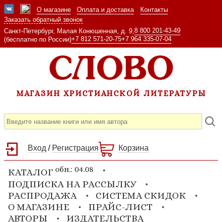
О магазине
Оплата и доставка
Контакты
Заказать обратный звонок
8 800 201-43-49
Санкт-Петербург, Малая Конюшенная, д. 9,
+7 812 571-20-75
+7 964 335-07-04
(бесплатно по России)
МАГАЗИН ХРИСТИАНСКОЙ ЛИТЕРАТУРЫ
Вход
/
Регистрация
Корзина
обн.: 04.08
КАТАЛОГ
ПОДПИСКА НА РАССЫЛКУ
РАСПРОДАЖА
СИСТЕМА СКИДОК
О МАГАЗИНЕ
ПРАЙС-ЛИСТ
АВТОРЫ
ИЗДАТЕЛЬСТВА