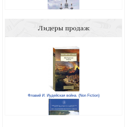
Лидеры продаж
Открытка двойная «Смольный Воскресенский собор»
(Ваката)
Флавий И. Иудейская война. (Non Fiction)
Индексы с второканоническими книгами Библии.
Расцветка 3