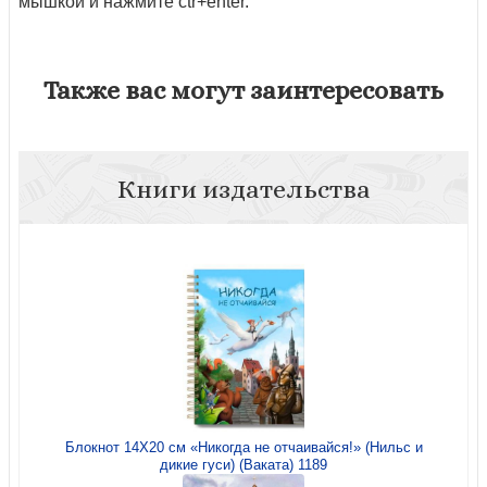
мышкой и нажмите ctr+enter.
Также вас могут заинтересовать
Книги издательства
Блокнот 14Х20 см «Никогда не отчаивайся!» (Нильс и
дикие гуси) (Ваката) 1189