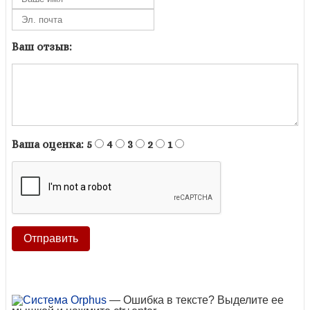
Ваш отзыв:
Ваша оценка:
5
4
3
2
1
— Ошибка в тексте? Выделите ее