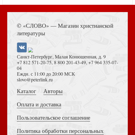
Книга Иисуса Навина
© «СЛОВО» — Магазин христианской
литературы
Открытка «Люби и будь любимой»10*15 (картон)
(Ваката)
Санкт-Петербург, Малая Конюшенная, д. 9
+7 812 571-20-75
,
8 800 201-43-49
,
+7 964 335-07-
04
Еждн. с 11:00 до 20:00 МСК
Толкование на Апокалипсис (Тихоний Африканский)
slovo@peterlink.ru
Каталог
Авторы
Покаяние. Автобиографическая повесть
Оплата и доставка
Пользовательское соглашение
Политика обработки персональных
Достоевский Ф.М. Сила и правда России (2024)