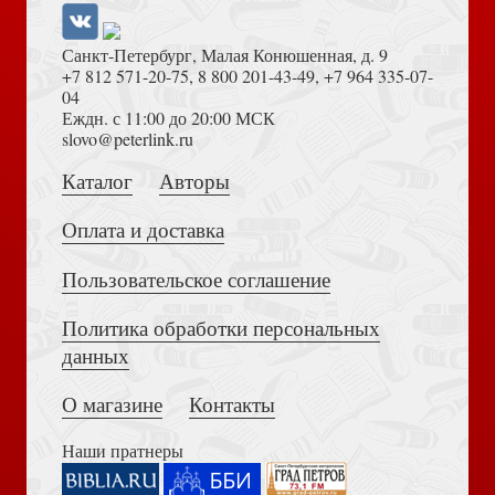
Санкт-Петербург, Малая Конюшенная, д. 9
+7 812 571-20-75
,
8 800 201-43-49
,
+7 964 335-07-
04
Еждн. с 11:00 до 20:00 МСК
Толкование на Апокалипсис (Тихоний Африканский)
slovo@peterlink.ru
Воинов В. Материалы по современному искусству.
Каталог
Авторы
Дневник 1921-1922
Оплата и доставка
Пользовательское соглашение
Политика обработки персональных
Достоевский Ф.М. Сила и правда России (2024)
данных
Мекаччи Л. Беспризорные: бродячее детство в
О магазине
Контакты
Советской России (1917 — 1935
Наши пратнеры