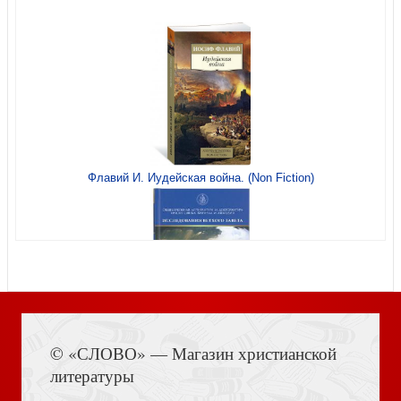
За чертой горизонта. Петербургская антология. 1950 —
200-е
Флавий И. Иудейская война. (Non Fiction)
Громова Н. Евгений Шварц: Судьба Сказочника в эпоху
Дракона
Книга Иисуса Навина
© «СЛОВО» — Магазин христианской
литературы
Хафнер С. Уинстон Черчилль