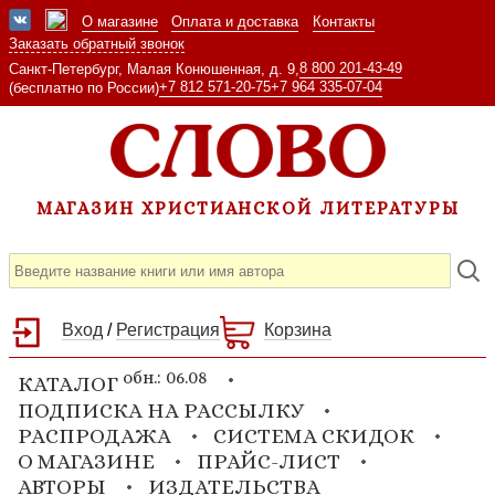
О магазине
Оплата и доставка
Контакты
Заказать обратный звонок
8 800 201-43-49
Санкт-Петербург, Малая Конюшенная, д. 9,
+7 812 571-20-75
+7 964 335-07-04
(бесплатно по России)
МАГАЗИН ХРИСТИАНСКОЙ ЛИТЕРАТУРЫ
Вход
/
Регистрация
Корзина
обн.: 06.08
КАТАЛОГ
ПОДПИСКА НА РАССЫЛКУ
РАСПРОДАЖА
СИСТЕМА СКИДОК
О МАГАЗИНЕ
ПРАЙС-ЛИСТ
АВТОРЫ
ИЗДАТЕЛЬСТВА