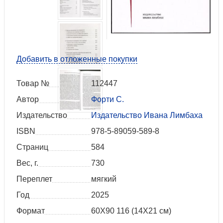
Добавить в отложенные покупки
Товар №
112447
Автор
Форти С.
Издательство
Издательство Ивана Лимбаха
ISBN
978-5-89059-589-8
Страниц
584
Вес, г.
730
Переплет
мягкий
Год
2025
Формат
60Х90 116 (14X21 см)