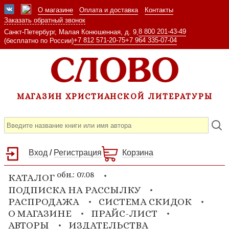
О магазине
Оплата и доставка
Контакты
Заказать обратный звонок
8 800 201-43-49
Санкт-Петербург, Малая Конюшенная, д. 9,
+7 812 571-20-75
+7 964 335-07-04
(бесплатно по России)
МАГАЗИН ХРИСТИАНСКОЙ ЛИТЕРАТУРЫ
Вход
/
Регистрация
Корзина
обн.: 07.08
КАТАЛОГ
ПОДПИСКА НА РАССЫЛКУ
РАСПРОДАЖА
СИСТЕМА СКИДОК
О МАГАЗИНЕ
ПРАЙС-ЛИСТ
АВТОРЫ
ИЗДАТЕЛЬСТВА