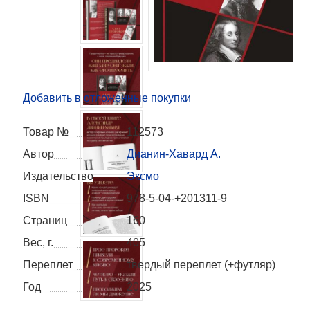
Добавить в отложенные покупки
Товар №
112573
Автор
Дианин-Хавард А.
Издательство
Эксмо
ISBN
978-5-04-+201311-9
Страниц
160
Вес, г.
405
Переплет
твердый переплет (+футляр)
Год
2025