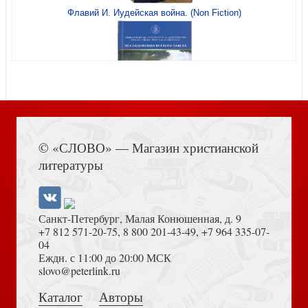
Флавий И. Иудейская война. (Non Fiction)
Жукова Н.С. Православие. Букварь
Книга Иисуса Навина
Льюис К. Хроники Нарнии (Эксмо, 2026)
© «СЛОВО» — Магазин христианской
литературы
Санкт-Петербург, Малая Конюшенная, д. 9
+7 812 571-20-75
,
8 800 201-43-49
,
+7 964 335-07-
04
Еждн. с 11:00 до 20:00 МСК
Достоевский Ф.М. Сила и правда России (2024)
slovo@peterlink.ru
Синдром хорошего человека
Каталог
Авторы