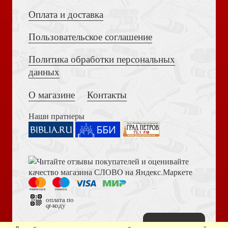
Оплата и доставка
Пользовательское соглашение
Политика обработки персональных
Толкование на Апокалипсис (Тихоний Африканский)
Еженедельник искусств Священная история в ил.
данных
Гюстава Доре
О магазине
Контакты
Наши пратнеры
Книга пророка Амоса. Введение и комментарий
Пропп В.Морфология волшебной сказки. Исторические
корни волшебной сказки.Фольклор и действительность
оплата по
qr-коду
Наверх
Дизайн сайта —
студия «Артминистри»