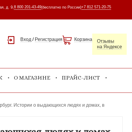
8 800 201-43-49
+7 812 571-20-75
я, д. 9,
(бесплатно по России)
Вход
/
Регистрация
Корзина
Отзывы
на Яндексе
К
О МАГАЗИНЕ
ПРАЙС-ЛИСТ
ербург. Истории о выдающихся людях и домах, в
ыдающихся людях и домах,