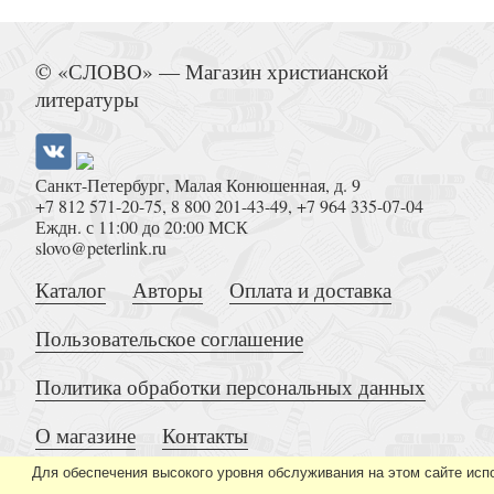
Светлый день: пасхальные рецепты для уютного
© «СЛОВО» — Магазин христианской
литературы
Санкт-Петербург, Малая Конюшенная, д. 9
+7 812 571-20-75
,
8 800 201-43-49
,
+7 964 335-07-04
Еждн. с 11:00 до 20:00 МСК
Библия в современном русском переводе (под р
slovo@peterlink.ru
2024, тверд. бел. пер., черн. об
Каталог
Авторы
Оплата и доставка
Пользовательское соглашение
Политика обработки персональных данных
О магазине
Контакты
Манкастер Г. Мирабель. Как трудно быт
Для обеспечения высокого уровня обслуживания на этом сайте исп