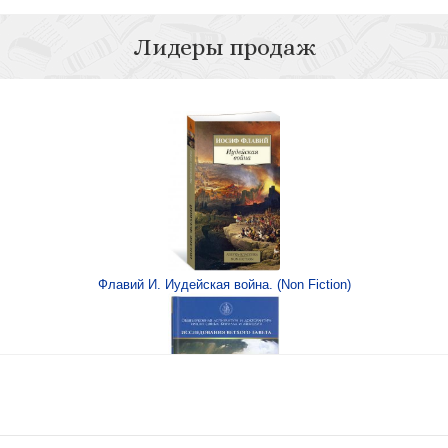
Лидеры продаж
урга
Кубрякова Е. Гол
люд
Флавий И. Иудейская война. (Non Fiction)