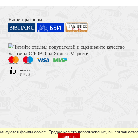
Книга Иисуса Навина
 семейного праздника
Наши пратнеры
Толкование на Апокалипсис (Тихоний Африканский)
ед. М.П. Кулакова,
рез)
оплата по
qr-коду
Достоевский Ф.М. Сила и правда России (2024)
ь послушным!
ользуются файлы cookie. Продолжая его использование, вы соглашаетес
принять