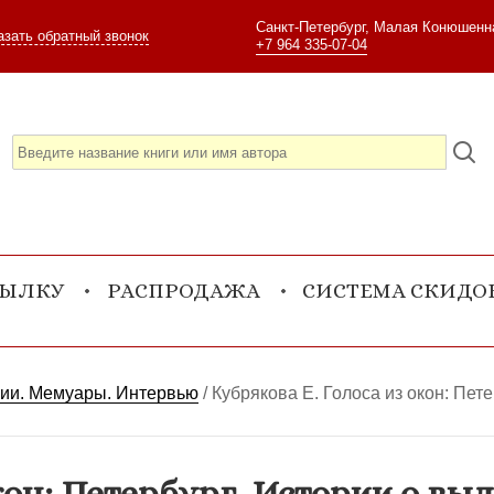
Санкт-Петербург, Малая Конюшенна
азать обратный звонок
+7 964 335-07-04
СЫЛКУ
РАСПРОДАЖА
СИСТЕМА СКИДО
фии. Мемуары. Интервью
/
Кубрякова Е. Голоса из окон: Пет
окон: Петербург. Истории о в