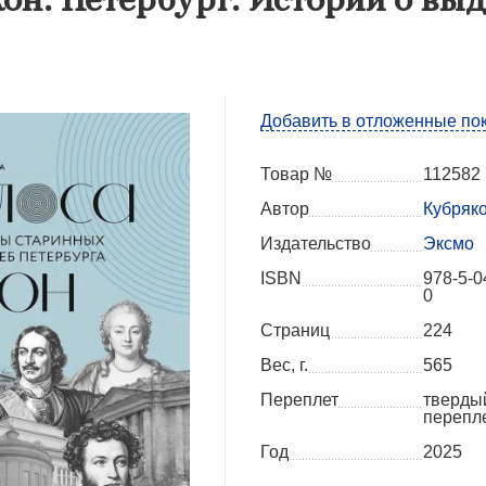
Добавить в отложенные по
Товар №
112582
Автор
Кубряко
Издательство
Эксмо
ISBN
978-5-0
0
Страниц
224
Вес, г.
565
Переплет
тверды
перепл
Год
2025