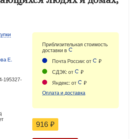
купки
Приблизительная стоимость
доставки в
ва Е.
Почта России: от
₽
СДЭК: от
₽
4-195327-
Яндекс: от
₽
Оплата и доставка
й
ет
916
₽