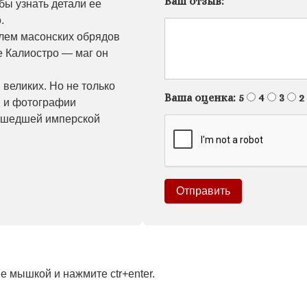
Ваш отзыв:
бы узнать детали ее
.
елем масонских обрядов
е Калиостро — маг он
великих. Но не только
Ваша оценка:
5
4
3
2
ы и фотографии
 ушедшей имперской
 мышкой и нажмите ctr+enter.