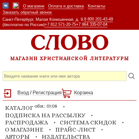
О магазине
Оплата и доставка
Контакты
Заказать обратный звонок
8 800 201-43-49
Санкт-Петербург, Малая Конюшенная, д. 9,
+7 812 571-20-75
+7 964 335-07-04
(бесплатно по России)
МАГАЗИН ХРИСТИАНСКОЙ ЛИТЕРАТУРЫ
Вход
/
Регистрация
Корзина
обн.: 07.08
КАТАЛОГ
ПОДПИСКА НА РАССЫЛКУ
РАСПРОДАЖА
СИСТЕМА СКИДОК
О МАГАЗИНЕ
ПРАЙС-ЛИСТ
АВТОРЫ
ИЗДАТЕЛЬСТВА