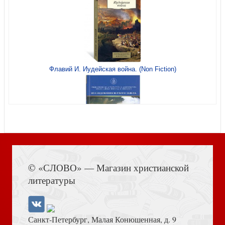
Флавий И. Иудейская война. (Non Fiction)
Чудесные камушки
Книга Иисуса Навина
© «СЛОВО» — Магазин христианской
Хорошие картинки. Плохие картинки
литературы
Санкт-Петербург, Малая Конюшенная, д. 9