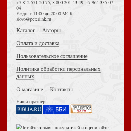
+7 812 571-20-75
,
8 800 201-43-49
,
+7 964 335-07-
04
Еждн. с 11:00 до 20:00 МСК
Толкование на Апокалипсис (Тихоний Африканский)
slovo@peterlink.ru
Лев никогда не спит. Убивающий изнутри
Каталог
Авторы
Оплата и доставка
Пользовательское соглашение
Политика обработки персональных
Достоевский Ф.М. Сила и правда России (2024)
данных
Когда Бог молчит
О магазине
Контакты
Наши пратнеры
Книга пророка Амоса. Введение и комментарий
Как приручить ребенка. 30 навыков коммуникации