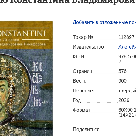
Добавить в отложенные по
Товар №
112897
Издательство
Алетей
ISBN
978-5-0
2
Страниц
576
Вес, г.
900
Переплет
тверды
Год
2026
Формат
60X90 
(14Х21 
Поделиться: