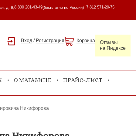
8 800 201-43-49
+7 812 571-20-75
я, д. 9,
(бесплатно по России)
Вход
/
Регистрация
Корзина
Отзывы
на Яндексе
К
О МАГАЗИНЕ
ПРАЙС-ЛИСТ
имировича Никифорова
ича Никифорова