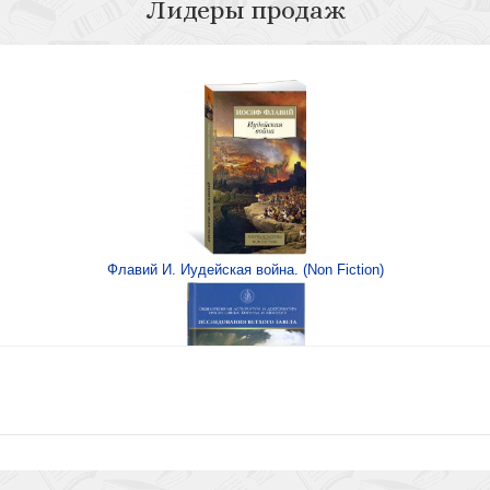
Лидеры продаж
е сказки
 и смысл вражды
Флавий И. Иудейская война. (Non Fiction)
рнуть
Книга Иисуса Навина