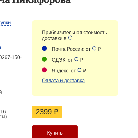
купки
Приблизительная стоимость
доставки в
я
Почта России: от
₽
0267-150-
СДЭК: от
₽
Яндекс: от
₽
Оплата и доставка
й
2399
₽
116
см)