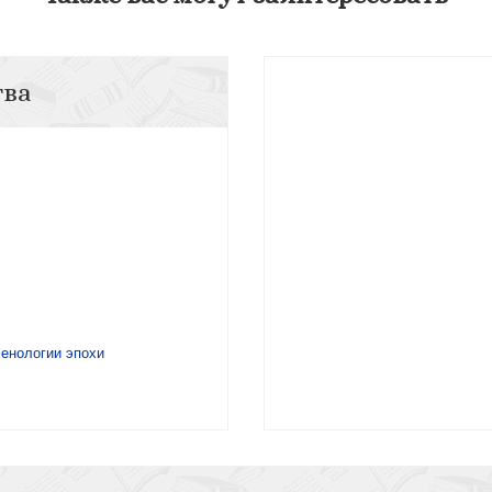
тва
менологии эпохи