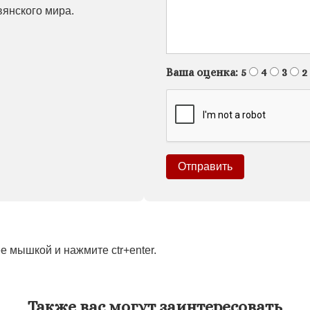
вянского мира.
Ваша оценка:
5
4
3
2
 мышкой и нажмите ctr+enter.
Также вас могут заинтересовать