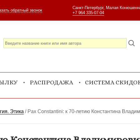
Санкт-Петербург, Малая Конюшенна
азать обратный звонок
+7 964 335-07-04
СЫЛКУ
РАСПРОДАЖА
СИСТЕМА СКИДО
гия. Этика
/
Pax Constantini: к 70-летию Константина Влад
етию Константина Владимиров