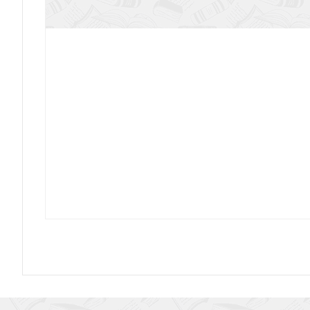
Зелинский Ф.Ф. Иресиона. Аттически
Костин Е. Запад и Россия. Феноменология
Кушнер А. То, что мы должны ве