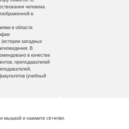
ществования человека
 изображенной в
иями в области
офии
 (истории западных
лигиоведения. В
омендовано в качестве
дентов, преподавателей
реподавателей,
 факультетов (учебный
 мышкой и нажмите ctr+enter.