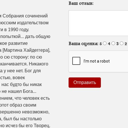
Ваш отзыв:
ом Собрания сочинений
нюсским издательством
и в 1990 году.
 попыткой... дать общую
Ваша оценка:
5
4
3
2
окое развитие
a [Мартина Хайдеггера],
по сю сторону: по сю
аканчивается. Никакого
 у нее нет. Бог для
стью, вовек
нас будто бы никак
не нашел Бога...
нием, что человек есть
 этот образ своим
Совершенно невозможно,
а, был бы настолько
но исчез бы его Творец.