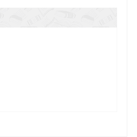
Мацейна А. Драма Иова
Бог и свобода