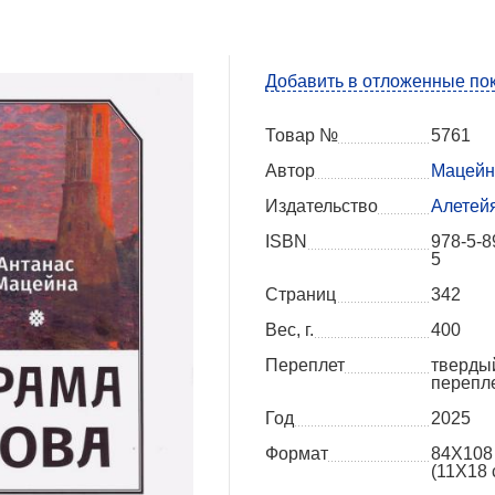
Добавить в отложенные по
Товар №
5761
Автор
Мацейн
Издательство
Алетей
ISBN
978-5-8
5
Страниц
342
Вес, г.
400
Переплет
тверды
перепл
Год
2025
Формат
84Х108
(11Х18 