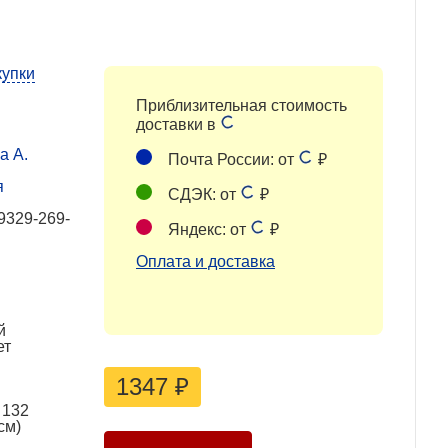
купки
Приблизительная стоимость
доставки в
а А.
Почта России: от
₽
я
СДЭК: от
₽
9329-269-
Яндекс: от
₽
Оплата и доставка
й
ет
1347
₽
 132
см)