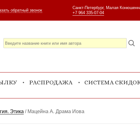
Санкт-Петербург, Малая Конюшенна
азать обратный звонок
+7 964 335-07-04
СЫЛКУ
РАСПРОДАЖА
СИСТЕМА СКИДО
гия. Этика
/
Мацейна А. Драма Иова