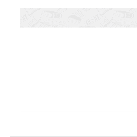
Свак Д. О генезисе русофоби
Скоробогатова В.А. На пути в Иер