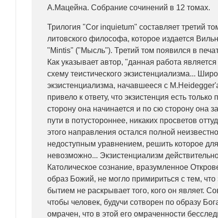
А.Мацейна. Собрание сочинений в 12 томах.
Трилогия "Cor inquietum" составляет третий т
литовского философа, которое издается Виль
"Mintis" ("Мысль"). Третий том появился в печат
Как указывает автор, "данная работа является
схему теистического экзистенциализма... Шир
экзистенциализма, начавшееся с M.Heidegger'
привело к ответу, что экзистенция есть только 
сторону она начинается и по сю сторону она з
пути в потустороннее, никаких просветов оттуда
этого направления остался полной неизвестно
недоступным уравнением, решить которое для 
невозможно... Экзистенциализм действительно 
Католическое сознание, вразумленное Открове
образ Божий, не могло примириться с тем, что
бытием не раскрывает того, кого он являет. 
чтобы человек, будучи сотворен по образу Бог
омрачен, что в этой его омраченности бесслед