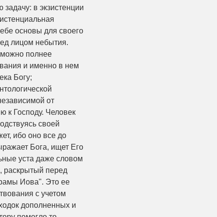
 задачу: в экзистенции
зистенциальная
себе основы для своего
ред лицом небытия.
к можно полнее
вания и именно в нем
ека Богу;
онтологической
 независимой от
ю к Господу. Человек
водствуясь своей
ет, ибо оно все до
ыражает Бога, ищет Его
льные уста даже словом
с, раскрытый перед
рамы Иова". Это ее
ствования с учетом
аходок дополненных и
тору помогло то