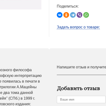
Поделиться:
Задать вопрос о товаре:
Напишите отзыв и получит
иозного философа
софскую интерпретацию
 появилась в печати в
м трилогии А.Мацейны
Добавить отзыв
ые два тома данной
йя" (СПб.) в 1999 г.
товского издания: