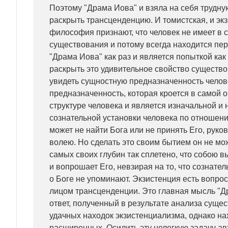
Поэтому "Драма Иова" и взяла на себя трудную
раскрыть трансценденцию. И томистская, и эк
философия признают, что человек не имеет в 
существования и потому всегда находится пе
"Драма Иова" как раз и является попыткой ка
раскрыть это удивительное свойство существо
увидеть сущностную предназначенность челов
предназначенность, которая кроется в самой 
структуре человека и является изначальной и
сознательной установки человека по отношени
может не найти Бога или не принять Его, руко
волею. Но сделать это своим бытием он не мож
самых своих глубин так сплетено, что собою в
и вопрошает Его, невзирая на то, что сознате
о Боге не упоминают. Экзистенция есть вопро
лицом трансценденции. Это главная мысль "Д
ответ, полученный в результате анализа суще
удачных находок экзистенциализма, однако н
расширенных. Осилить эту нелегкую задачу ав