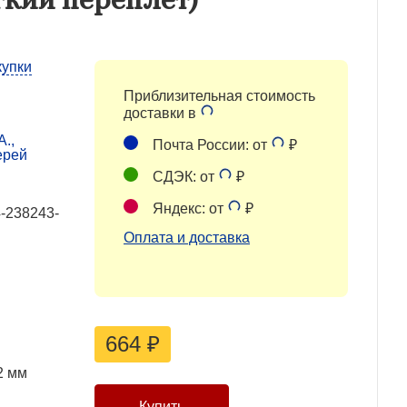
купки
Приблизительная стоимость
доставки в
А.,
Почта России: от
₽
ерей
СДЭК: от
₽
Яндекс: от
₽
-238243-
Оплата и доставка
664
₽
2 мм