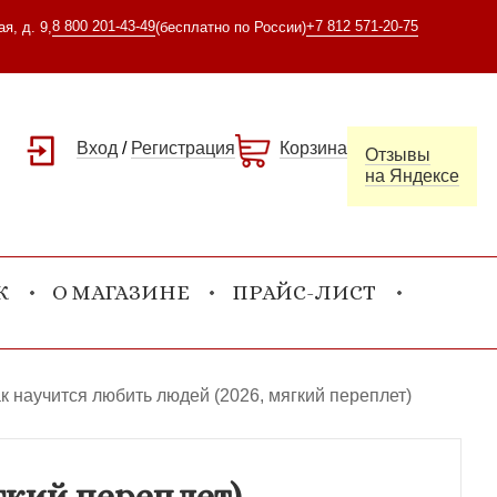
8 800 201-43-49
+7 812 571-20-75
я, д. 9,
(бесплатно по России)
Вход
/
Регистрация
Корзина
Отзывы
на Яндексе
К
О МАГАЗИНЕ
ПРАЙС-ЛИСТ
ак научится любить людей (2026, мягкий переплет)
гкий переплет)