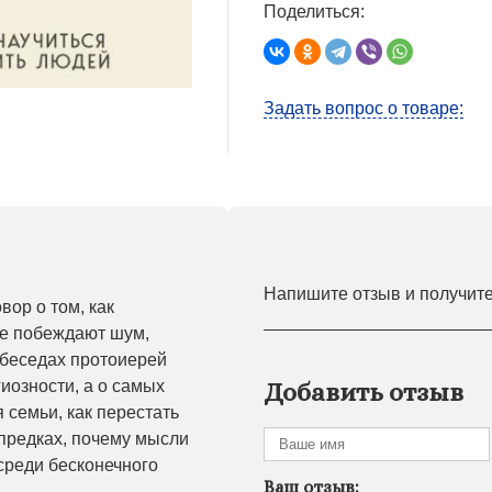
Поделиться:
Задать вопрос о товаре:
Напишите отзыв и получит
вор о том, как
аще побеждают шум,
 беседах протоиерей
иозности, а о самых
Добавить отзыв
семьи, как перестать
 предках, почему мысли
 среди бесконечного
Ваш отзыв: