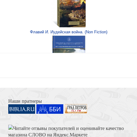
Почему я ве
Флавий И. Иудейская война. (Non Fiction)
ки
Взыщите Бога.
Книга Иисуса Навина
Наши пратнеры