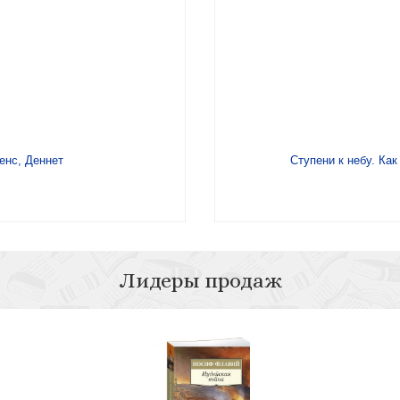
енс, Деннет
Ступени к небу. Ка
Лидеры продаж
зова: три забытые