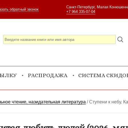
Санкт-Петербург, Малая Конюшенна
азать обратный звонок
+7 964 335-07-04
СЫЛКУ
РАСПРОДАЖА
СИСТЕМА СКИДО
ьное чтение, назидательная литература
/
Ступени к небу. К
чится любить людей (2026, мя