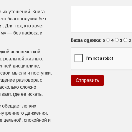
овых утешений. Книга
его благополучия без
 Для тех, кто хочет
щему — без пафоса и
Ваша оценка:
5
4
3
2
едкой человеческой
с реальной жизнью:
енней дисциплине,
 свои мысли и поступки.
ущение разговора с
насколько сложно
ает, где ее искать.
е обещает легких
нутреннего движения,
ее цельной, спокойной и