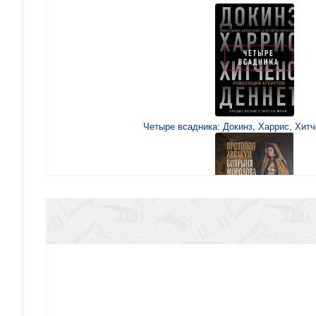
Четыре всадника: Докинз, Харрис, Хитч
Лукаш И.С. Протопоп Аввакум. Боярыня Моро
повести