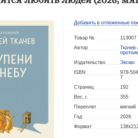
Добавить в отложенные по
Товар №
113007
Автор
Ткачев 
протои
Издательство
Эксмо
ISBN
978-504
7
Страниц
192
Вес, г.
355
Переплет
мягкий
Год
2026
Формат
138x21