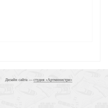
рю. Простые ответы на сложные вопросы
 Путь к вере и будущее современного мира
Дизайн сайта —
студия «Артминистри»