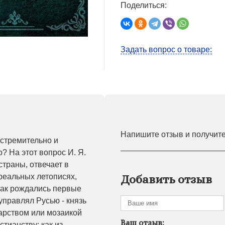
Поделиться:
Задать вопрос о товаре:
Напишите отзыв и получит
 стремительно и
? На этот вопрос И. Я.
страны, отвечает в
реальных летописях,
Добавить отзыв
 как рождались первые
 управлял Русью - князь
арством или мозаикой
Ваш отзыв:
стианству; как из