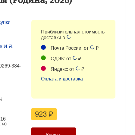
купки
Приблизительная стоимость
доставки в
в И.Я.
Почта России: от
₽
СДЭК: от
₽
0269-384-
Яндекс: от
₽
Оплата и доставка
й
923
₽
116
см)