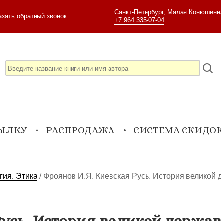
Санкт-Петербург, Малая Конюшенна
азать обратный звонок
+7 964 335-07-04
СЫЛКУ
РАСПРОДАЖА
СИСТЕМА СКИДО
гия. Этика
/
Фроянов И.Я. Киевская Русь. История великой 
усь. История великой державы