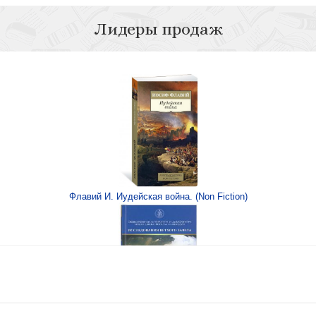
Лидеры продаж
заметки об истории
Фроянов
Флавий И. Иудейская война. (Non Fiction)
 державы (Родина,
Фроя