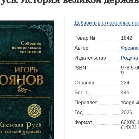
Добавить в отложенные по
Товар №
1842
Автор
Фрояно
Издательство
Родина
ISBN
978-5-0
9
Страниц
224
Вес, г.
445
Переплет
тверды
Год
2026
Формат
60X90 
(14Х21 