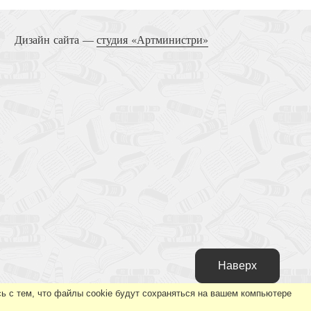
оянов И.Я. Молитва за Россию
Дизайн сайта —
студия «Артминистри»
рама русской истории. На путях к Опричнине
Наверх
 И.Я. Зависимые люди Древней Руси
ь с тем, что файлы cookie будут сохраняться на вашем компьютере