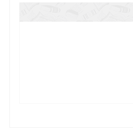
Булгаков М.А.. Происхождение нашего народа: 
Фроянов И.Я. Киевская Русь. История великой
2026)