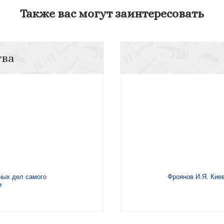
Также вас могут заинтересовать
тва
ных дел самого
Фроянов И.Я. Кие
и