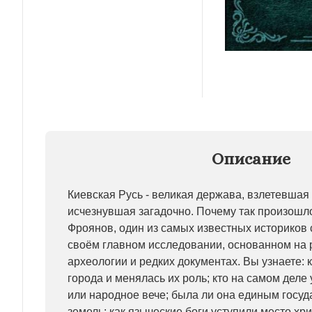
Описание
Киевская Русь - великая держава, взлетевшая
исчезнувшая загадочно. Почему так произошло
Фроянов, один из самых известных историков 
своём главном исследовании, основанном на 
археологии и редких документах. Вы узнаете:
города и менялась их роль; кто на самом деле
или народное вече; была ли она единым госуд
земель; как языческие боги уступили место хри