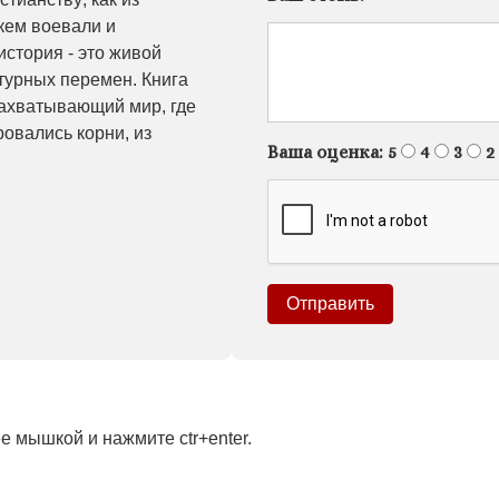
кем воевали и
история - это живой
ьтурных перемен. Книга
захватывающий мир, где
овались корни, из
Ваша оценка:
5
4
3
2
 мышкой и нажмите ctr+enter.