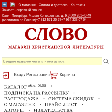
О магазине
Оплата и доставка
Контакты
Заказать обратный звонок
8 800 201-43-49
Санкт-Петербург, Малая Конюшенная, д. 9,
+7 812 571-20-75
+7 964 335-07-04
(бесплатно по России)
МАГАЗИН ХРИСТИАНСКОЙ ЛИТЕРАТУРЫ
Вход
/
Регистрация
Корзина
обн.: 07.08
КАТАЛОГ
ПОДПИСКА НА РАССЫЛКУ
РАСПРОДАЖА
СИСТЕМА СКИДОК
О МАГАЗИНЕ
ПРАЙС-ЛИСТ
АВТОРЫ
ИЗДАТЕЛЬСТВА