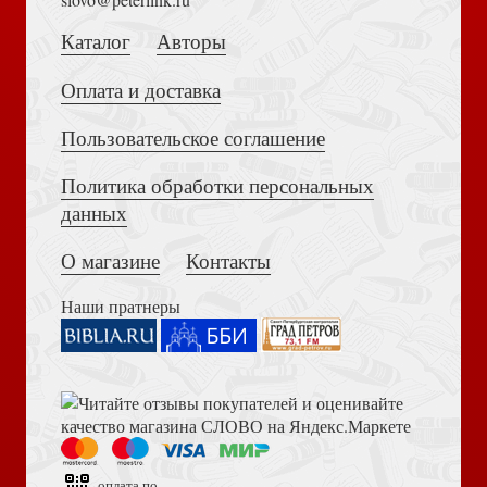
Жду новых встреч
Каталог
Авторы
Оплата и доставка
Пользовательское соглашение
Политика обработки персональных
Толкование на Апокалипсис (Тихоний Африканский)
Детям о душе
Не ведаю большего чуда
данных
О магазине
Контакты
Наши пратнеры
Библия в современном русском переводе. 073 (2025, 3-
Молитвослов крупным шрифтом (Братство в честь св.
Частичка сердца
е изд., перераб., и доп., синий бумвинил)
Архистратига Михаила)
оплата по