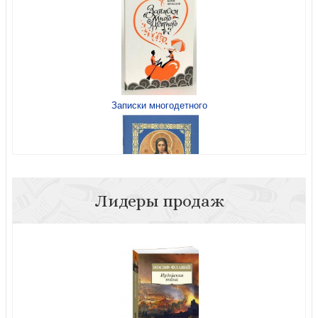
Записки многодетного
Детям о душе
Лидеры продаж
Православный молитвослов (Молитвы утренние и
вечерние, правило ко Причастию)
Детям о слове (Борис Ганаго)