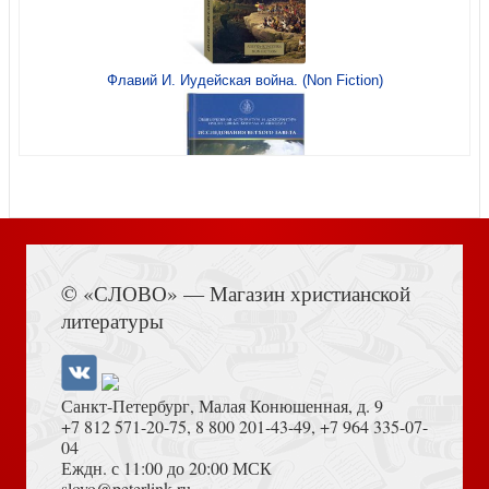
Флавий И. Иудейская война. (Non Fiction)
Студент в университете пустыни
Солнышко в душе
Книга Иисуса Навина
Лезгинка Рубинштейна
© «СЛОВО» — Магазин христианской
И дана была встреча...
литературы
Санкт-Петербург, Малая Конюшенная, д. 9
+7 812 571-20-75
,
8 800 201-43-49
,
+7 964 335-07-
04
Еждн. с 11:00 до 20:00 МСК
Достоевский Ф.М. Сила и правда России (2024)
slovo@peterlink.ru
И дана была встреча...