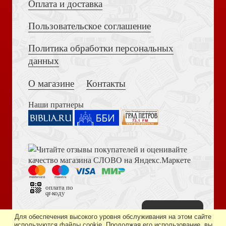
Оплата и доставка
Пользовательское соглашение
Политика обработки персональных
Достоевский Ф.М. Сила и правда России (2024)
данных
По следам Евангельской истории. Проповеди от Пасхи
до Пятидесятницы. Т.1
О магазине
Контакты
Наши пратнеры
Книга пророка Амоса. Введение и комментарий
Не жалея себя. Жизнь Архимандрита Нафанаила
(Поспелова)
оплата по
qr-коду
Наверх
Дизайн сайта —
студия «Артминистри»
Для обеспечения высокого уровня обслуживания на этом сайте
используются файлы cookie. Продолжая его использование, вы