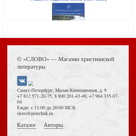
Сочинение студента III МДА священника
И.Крестьянкина по истории Русской Церкви
Память сердца (мягк. пер)
Книга Иисуса Навина
© «СЛОВО» — Магазин христианской
Отчина. Увлекательная повесть об истории Псковской
литературы
земли
Воспоминание о Промысле Божием, милующим нас, не
понимающих Его любви
Санкт-Петербург, Малая Конюшенная, д. 9
+7 812 571-20-75
,
8 800 201-43-49
,
+7 964 335-07-
04
Еждн. с 11:00 до 20:00 МСК
Толкование на Апокалипсис (Тихоний Африканский)
slovo@peterlink.ru
От сердца к сердцу. Т.2
Каталог
Авторы
Память сердца