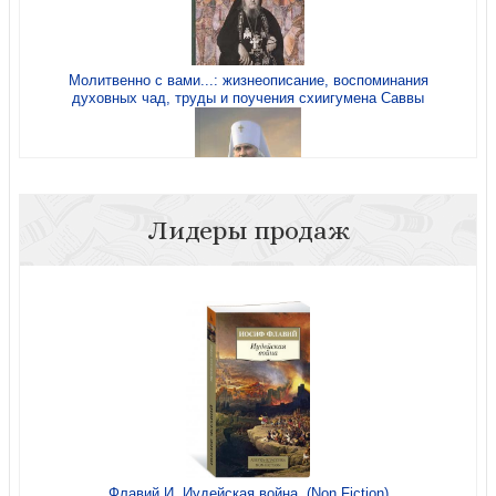
Молитвенно с вами...: жизнеописание, воспоминания
духовных чад, труды и поучения схиигумена Саввы
Память сердца (мягк. пер)
Лидеры продаж
Божьи люди
Воспоминание о Промысле Божием, милующим нас, не
понимающих Его любви
Флавий И. Иудейская война. (Non Fiction)