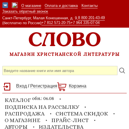
О магазине
Оплата и доставка
Контакты
Заказать обратный звонок
8 800 201-43-49
Санкт-Петербург, Малая Конюшенная, д. 9,
+7 812 571-20-75
+7 964 335-07-04
(бесплатно по России)
МАГАЗИН ХРИСТИАНСКОЙ ЛИТЕРАТУРЫ
Вход
/
Регистрация
Корзина
обн.: 06.08
КАТАЛОГ
ПОДПИСКА НА РАССЫЛКУ
РАСПРОДАЖА
СИСТЕМА СКИДОК
О МАГАЗИНЕ
ПРАЙС-ЛИСТ
АВТОРЫ
ИЗДАТЕЛЬСТВА