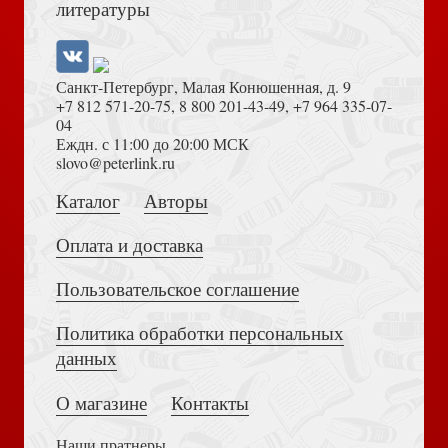
литературы
Кировоградской области
Санкт-Петербург, Малая Конюшенная, д. 9
+7 812 571-20-75
,
8 800 201-43-49
,
+7 964 335-07-
04
Еждн. с 11:00 до 20:00 МСК
Толкование на Апокалипсис (Тихоний Африканский)
slovo@peterlink.ru
Новиков В. Слов модных полный лексикон. Книга о
Каталог
Авторы
живом русском языке первой четверти XXI века
Оплата и доставка
Пользовательское соглашение
Политика обработки персональных
Достоевский Ф.М. Сила и правда России (2024)
данных
Орловский Л. Поляки в Новониколаевске. 1890 — 1925
О магазине
Контакты
Наши пратнеры