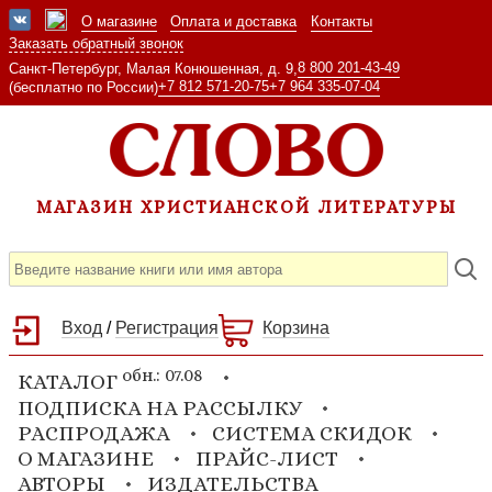
О магазине
Оплата и доставка
Контакты
Заказать обратный звонок
8 800 201-43-49
Санкт-Петербург, Малая Конюшенная, д. 9,
+7 812 571-20-75
+7 964 335-07-04
(бесплатно по России)
МАГАЗИН ХРИСТИАНСКОЙ ЛИТЕРАТУРЫ
Вход
/
Регистрация
Корзина
обн.: 07.08
КАТАЛОГ
ПОДПИСКА НА РАССЫЛКУ
РАСПРОДАЖА
СИСТЕМА СКИДОК
О МАГАЗИНЕ
ПРАЙС-ЛИСТ
АВТОРЫ
ИЗДАТЕЛЬСТВА