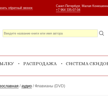
Санкт-Петербург, Малая Конюшенна
азать обратный звонок
+7 964 335-07-04
СЫЛКУ
РАСПРОДАЖА
СИСТЕМА СКИДО
авославная
/
аудио
/
Флавианы (DVD)