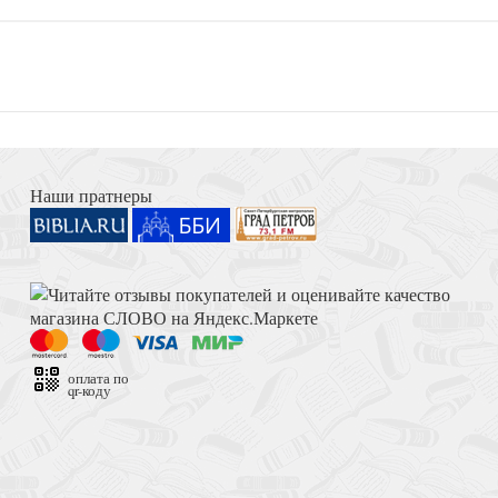
Флавиан. Жизн
Наши пратнеры
оплата по
qr-коду