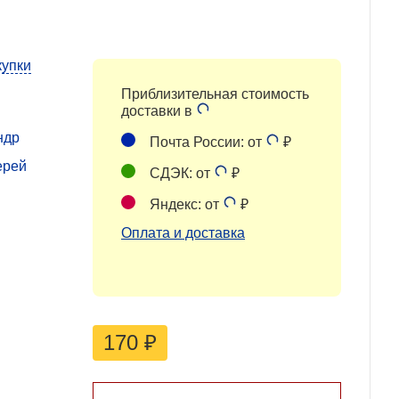
купки
Приблизительная стоимость
доставки в
ндр
Почта России: от
₽
ерей
СДЭК: от
₽
Яндекс: от
₽
Оплата и доставка
170
₽