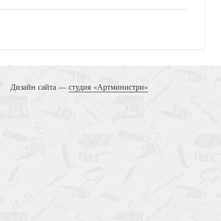
ь продолжается. (Сибирская благозвонница)
Дизайн сайта —
студия «Артминистри»
Флавианы (DVD)