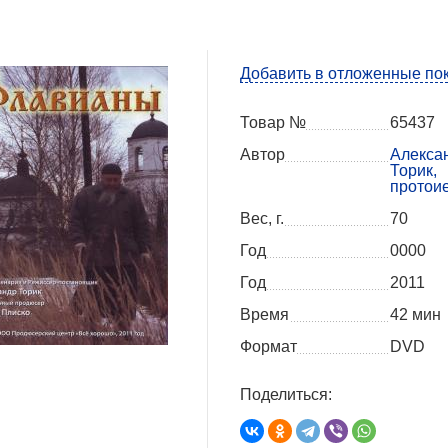
Добавить в отложенные по
Товар №
65437
Автор
Алекса
Торик,
протои
Вес, г.
70
Год
0000
Год
2011
Время
42 мин
Формат
DVD
Поделиться: