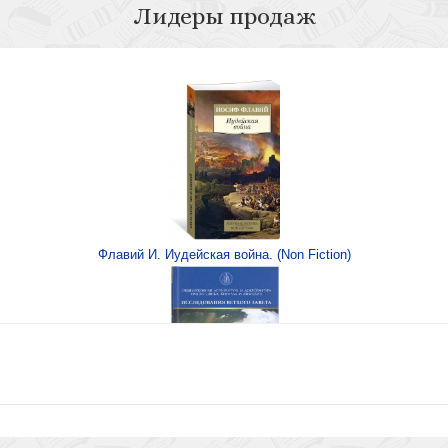
Лидеры продаж
ам, переписке и
ов
Флавий И. Иудейская война. (Non Fiction)
трович Волынский
Книга Иисуса Навина