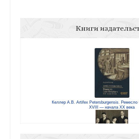
Книги издательс
Келлер А.В. Artifex Petersburgensis. Ремесло
XVIII — начала XX века