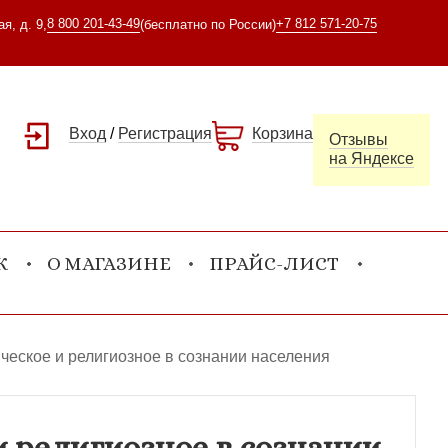
8 800 201-43-49
+7 812 571-20-75
я, д. 9,
(бесплатно по России)
Вход
/
Регистрация
Корзина
Отзывы
на Яндексе
К
О МАГАЗИНЕ
ПРАЙС-ЛИСТ
ическое и религиозное в сознании населения
и религиозное в сознании