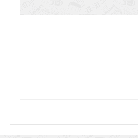
Уральский М.Л. Бунин и евреи: по дневник
воспоминаниям современник
Всеволодова А. Кабинет-министр Артемий Пе