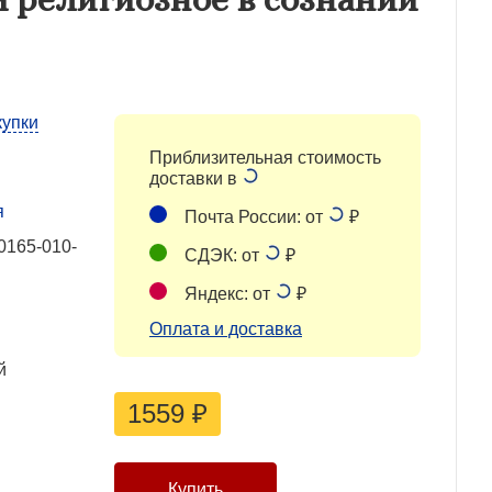
купки
Приблизительная стоимость
доставки в
я
Почта России: от
₽
0165-010-
СДЭК: от
₽
Яндекс: от
₽
Оплата и доставка
й
1559
₽