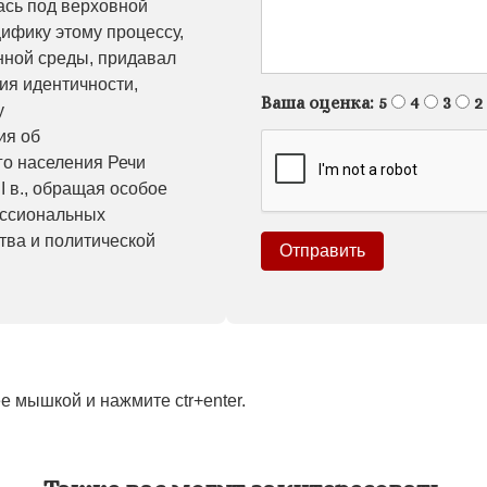
ась под верховной
ифику этому процессу,
нной среды, придавал
ия идентичности,
Ваша оценка:
5
4
3
2
у
ия об
го населения Речи
I в., обращая особое
ессиональных
тва и политической
 мышкой и нажмите ctr+enter.