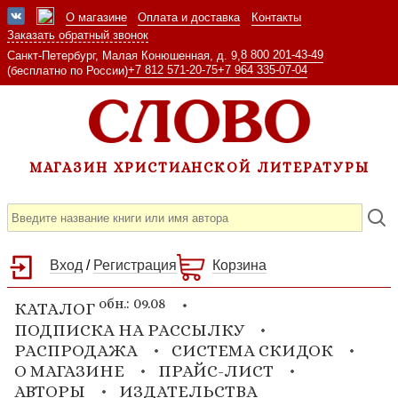
О магазине
Оплата и доставка
Контакты
Заказать обратный звонок
8 800 201-43-49
Санкт-Петербург, Малая Конюшенная, д. 9,
+7 812 571-20-75
+7 964 335-07-04
(бесплатно по России)
МАГАЗИН ХРИСТИАНСКОЙ ЛИТЕРАТУРЫ
Вход
/
Регистрация
Корзина
обн.: 09.08
КАТАЛОГ
ПОДПИСКА НА РАССЫЛКУ
РАСПРОДАЖА
СИСТЕМА СКИДОК
О МАГАЗИНЕ
ПРАЙС-ЛИСТ
АВТОРЫ
ИЗДАТЕЛЬСТВА