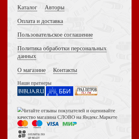
Каталог
Авторы
Оплата и доставка
Пользовательское соглашение
Политика обработки персональных
Толкование на Апокалипсис (Тихоний Африканский)
данных
Фабре-Палапра Б.-Р. Левитикон
О магазине
Контакты
Наши пратнеры
Библия в современном русском переводе. 073 (2025, 3-
е изд., перераб., и доп., синий бумвинил)
Беляев Л.А. Христианские древности: введение в
сравнительное изучение
оплата по
qr-коду