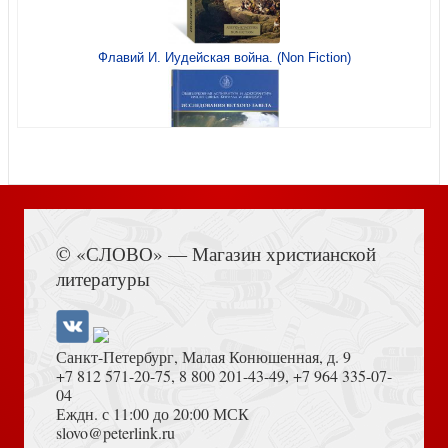
Флавий И. Иудейская война. (Non Fiction)
Перельман Х., Ольбрехт-Тытека Л. Новая риторика.
Трактакт об аргументации
Книга Иисуса Навина
© «СЛОВО» — Магазин христианской
Орловский Л. Поляки в Новониколаевске. 1890 — 1925
литературы
Санкт-Петербург, Малая Конюшенная, д. 9
+7 812 571-20-75
,
8 800 201-43-49
,
+7 964 335-07-
04
Еждн. с 11:00 до 20:00 МСК
Достоевский Ф.М. Сила и правда России (2024)
slovo@peterlink.ru
Беликов И. Путешествие по античным городам. Турция