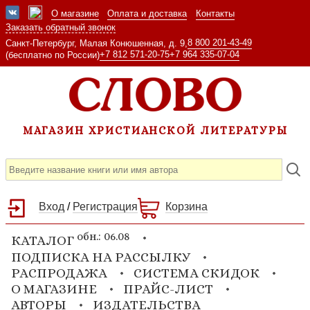
О магазине
Оплата и доставка
Контакты
Заказать обратный звонок
8 800 201-43-49
Санкт-Петербург, Малая Конюшенная, д. 9,
+7 812 571-20-75
+7 964 335-07-04
(бесплатно по России)
МАГАЗИН ХРИСТИАНСКОЙ ЛИТЕРАТУРЫ
Вход
/
Регистрация
Корзина
обн.: 06.08
КАТАЛОГ
ПОДПИСКА НА РАССЫЛКУ
РАСПРОДАЖА
СИСТЕМА СКИДОК
О МАГАЗИНЕ
ПРАЙС-ЛИСТ
АВТОРЫ
ИЗДАТЕЛЬСТВА