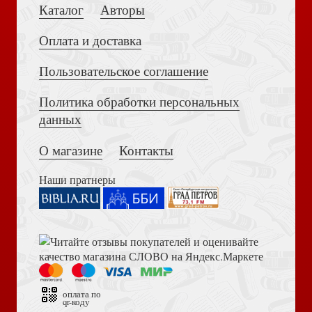
Каталог
Авторы
Оплата и доставка
Пользовательское соглашение
Политика обработки персональных
Толкование на Апокалипсис (Тихоний Африканский)
данных
Феномен русского православия на Венгерской земле
О магазине
Контакты
Наши пратнеры
Книга пророка Амоса. Введение и комментарий
Иваненко И.Н. Меж Днестром и Прутом, от Карпат до
Дуная. Очерки по истории российской Бессарабии
оплата по
qr-коду