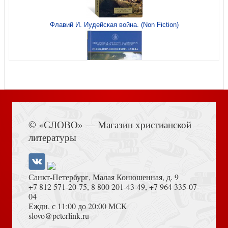
Флавий И. Иудейская война. (Non Fiction)
Немыченков В.И. Слава и честь земли русской: очерки
Отечестволюбия
Книга Иисуса Навина
© «СЛОВО» — Магазин христианской
Золотые стихи Пифагора
литературы
Санкт-Петербург, Малая Конюшенная, д. 9
+7 812 571-20-75
,
8 800 201-43-49
,
+7 964 335-07-
04
Еждн. с 11:00 до 20:00 МСК
Достоевский Ф.М. Сила и правда России (2024)
slovo@peterlink.ru
Иннокентий Гизель. Синопсис...