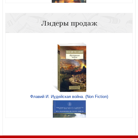
Лидеры продаж
По мере сил.: Маленький городской патерик
Гнев, злоба, раздражение
«Старец Порфирий мне сказал...»: Свидетельства
Флавий И. Иудейская война. (Non Fiction)
Другой Утешитель. Икона Пресвятой Троицы
преподобного Андрея Рублева