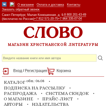
О магазине
Оплата и доставка
Контакты
Заказать обратный звонок
8 800 201-43-49
Санкт-Петербург, Малая Конюшенная, д. 9,
+7 812 571-20-75
+7 964 335-07-04
(бесплатно по России)
МАГАЗИН ХРИСТИАНСКОЙ ЛИТЕРАТУРЫ
Вход
/
Регистрация
Корзина
обн.: 06.08
КАТАЛОГ
ПОДПИСКА НА РАССЫЛКУ
РАСПРОДАЖА
СИСТЕМА СКИДОК
О МАГАЗИНЕ
ПРАЙС-ЛИСТ
АВТОРЫ
ИЗДАТЕЛЬСТВА