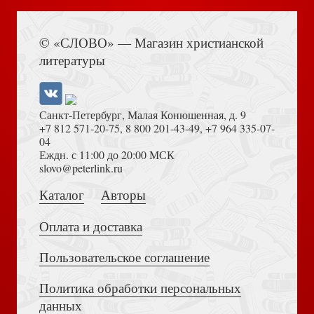
Я открываю храм
Книга Иисуса Навина
© «СЛОВО» — Магазин христианской
литературы
Тоска, уныние, депрессия
Санкт-Петербург, Малая Конюшенная, д. 9
+7 812 571-20-75
,
8 800 201-43-49
,
+7 964 335-07-
04
Еждн. с 11:00 до 20:00 МСК
Псалтирь (Сретенский монастырь) карманный формат
Толкование на Апокалипсис (Тихоний Африканский)
slovo@peterlink.ru
Каталог
Авторы
Момент истины. О личной молитве в жизни христианина
Оплата и доставка
Пользовательское соглашение
Лествица (Сретенский монастырь)
Политика обработки персональных
Достоевский Ф.М. Сила и правда России (2024)
данных