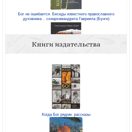
Бог не ошибается. Беседы известного православного
духовника... схиархимандрита Гавриила (Бунге)
Книги издательства
Духовное отцовство по творениям Евагрия Понтийского
Когда Бог рядом: рассказы
О молитве в Духе и Истине (по творениям Евагрия
Понтийского