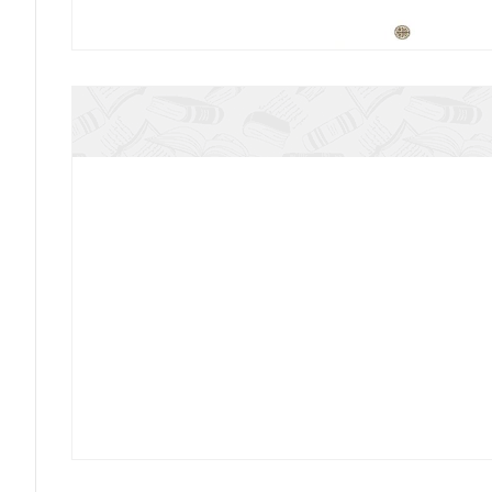
Именослов (Свято-Елисаветинский женск
Праздник белого цветка: детям о Цар