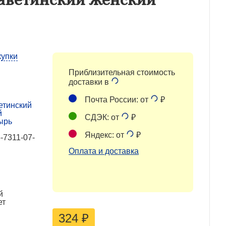
купки
Приблизительная стоимость
доставки в
Почта России: от
₽
етинский
й
СДЭК: от
₽
ырь
Яндекс: от
₽
-7311-07-
Оплата и доставка
й
ет
324
₽