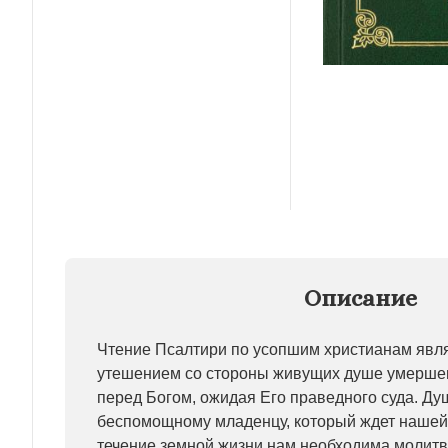
Описание
Чтение Псалтири по усопшим христианам явл
утешением со стороны живущих душе умершег
перед Богом, ожидая Его праведного суда. Д
беспомощному младенцу, который ждет нашей
течение земной жизни нам необходима молитв