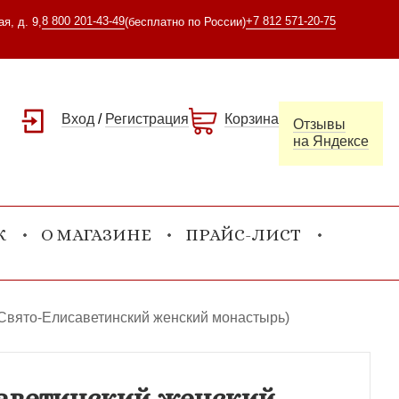
8 800 201-43-49
+7 812 571-20-75
я, д. 9,
(бесплатно по России)
Вход
/
Регистрация
Корзина
Отзывы
на Яндексе
К
О МАГАЗИНЕ
ПРАЙС-ЛИСТ
(Свято-Елисаветинский женский монастырь)
саветинский женский