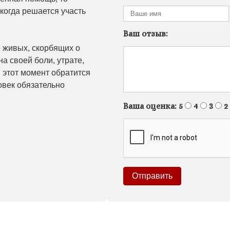
 когда решается участь
Ваш отзыв:
 живых, скорбящих о
на своей боли, утрате,
в этот момент обратится
ловек обязательно
Ваша оценка:
5
4
3
2