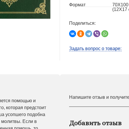
Формат
70Х100
(12X17 
Поделиться:
Задать вопрос о товаре:
Напишите отзыв и получит
яется помощью и
о, которая предстоит
уша усопшего подобна
 молитвы. Если в
Добавить отзыв
енная помощь, то