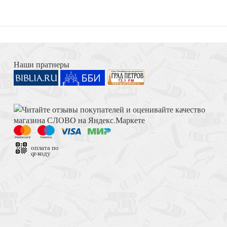
Книга Иисуса Навина
поэзии
Наши пратнеры
Толкование на Апокалипсис (Тихоний Африканский)
ков и исповедников
оплата по
qr-коду
Достоевский Ф.М. Сила и правда России (2024)