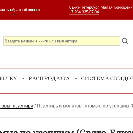
Санкт-Петербург, Малая Конюшенна
азать обратный звонок
+7 964 335-07-04
СЫЛКУ
РАСПРОДАЖА
СИСТЕМА СКИДО
ловы, псалтири
/
Псалтирь и молитвы, чтомые по усопшим 
омые по усопшим (Свято-Ели