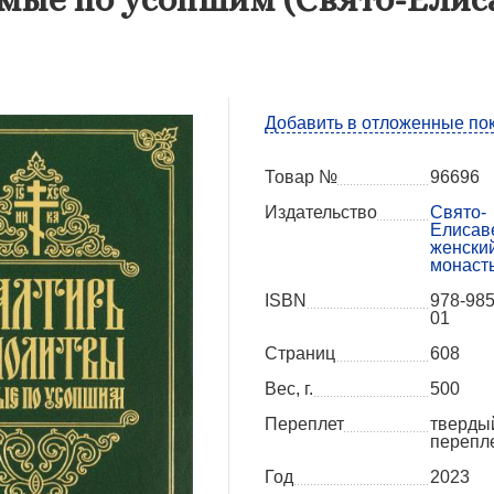
Добавить в отложенные по
Товар №
96696
Издательство
Свято-
Елисав
женски
монаст
ISBN
978-985
01
Страниц
608
Вес, г.
500
Переплет
тверды
перепл
Год
2023