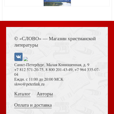
Теффи Н. Баба-Яга (Сам читаю по слогам)
Книга Иисуса Навина
© «СЛОВО» — Магазин христианской
Свифт Д. Путешествия Лемюэля Гулливера. (Азбука)
литературы
Санкт-Петербург, Малая Конюшенная, д. 9
+7 812 571-20-75
,
8 800 201-43-49
,
+7 964 335-07-
04
Еждн. с 11:00 до 20:00 МСК
Источник живой воды: Жизнеописание святого
Толкование на Апокалипсис (Тихоний Африканский)
slovo@peterlink.ru
праведного отца Иоанна Кронштадтского
Каталог
Авторы
Оплата и доставка