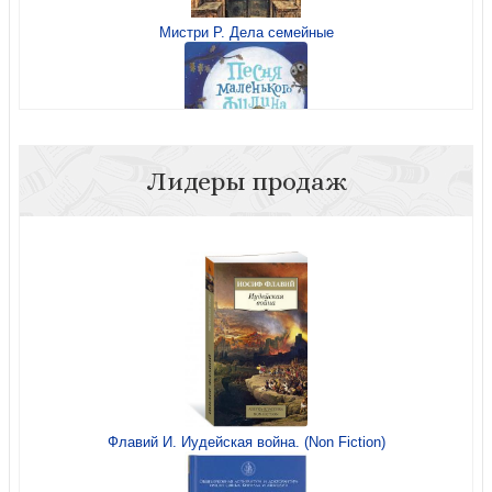
Мистри Р. Дела семейные
Свифт Д. Путешествия Гулливера (Амфора)
Лидеры продаж
Фарли Ч. Песня маленького филина
Свифт Д. Путешествия Гулливера.
Рембо А. Пьяный корабль (Эксклюзивная классика)
Флавий И. Иудейская война. (Non Fiction)
Свифт Д. Гулливер в стране лилипутов. (Азбука)