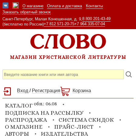
О магазине
Оплата и доставка
Контакты
Заказать обратный звонок
8 800 201-43-49
Санкт-Петербург, Малая Конюшенная, д. 9,
+7 812 571-20-75
+7 964 335-07-04
(бесплатно по России)
МАГАЗИН ХРИСТИАНСКОЙ ЛИТЕРАТУРЫ
Вход
/
Регистрация
Корзина
обн.: 06.08
КАТАЛОГ
ПОДПИСКА НА РАССЫЛКУ
РАСПРОДАЖА
СИСТЕМА СКИДОК
О МАГАЗИНЕ
ПРАЙС-ЛИСТ
АВТОРЫ
ИЗДАТЕЛЬСТВА