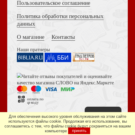
Пользовательское соглашение
Политика обработки персональных
Достоевский Ф.М. Сила и правда России (2024)
Герен Д. Анархизм: от теории к практике. (Philosophy -)
данных
О магазине
Контакты
Наши пратнеры
Книга пророка Амоса. Введение и комментарий
Гете И.В. Учение о цвете: хрестоматия (Эксклюзивная
философия, покет)
оплата по
qr-коду
Наверх
Дизайн сайта —
студия «Артминистри»
Для обеспечения высокого уровня обслуживания на этом сайте
используются файлы cookie. Продолжая его использование, вы
соглашаетесь с тем, что файлы cookie будут сохраняться на вашем
Библия в современном русском переводе. 073 (2025, 3-
компьютере
принять
е изд., перераб., и доп., синий бумвинил)
Христианские корни европейской цивилизации и Россия