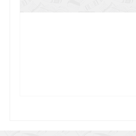
Бобров А.Г. Ефросим Белозерский в п
Католицизм
Беседы с патриархом Афинаго