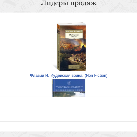
Лидеры продаж
Князький И.О. И
оисках рая
Князь
Флавий И. Иудейская война. (Non Fiction)
Князький И.О. И
Книга Иисуса Навина
ром