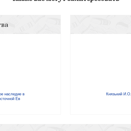
тва
кое наследие в
Князький И.О
сточной Ев