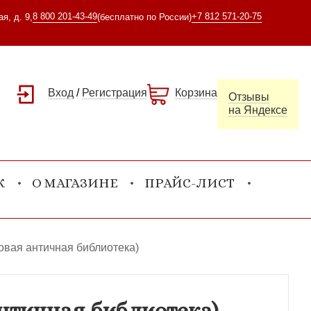
8 800 201-43-49
+7 812 571-20-75
я, д. 9,
(бесплатно по России)
Вход
/
Регистрация
Корзина
Отзывы
на Яндексе
К
О МАГАЗИНЕ
ПРАЙС-ЛИСТ
овая античная библиотека)
античная библиотека)