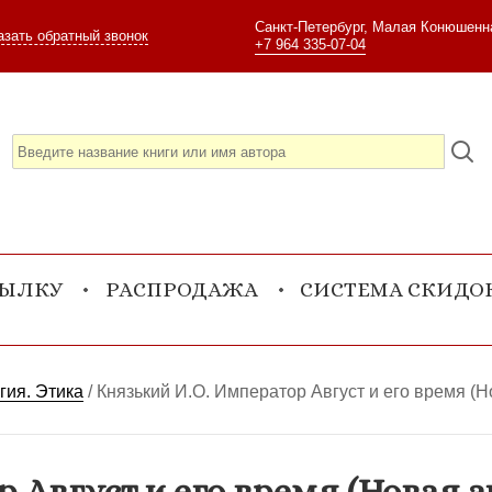
Санкт-Петербург, Малая Конюшенна
азать обратный звонок
+7 964 335-07-04
СЫЛКУ
РАСПРОДАЖА
СИСТЕМА СКИДО
гия. Этика
/
Князький И.О. Император Август и его время (Н
 Август и его время (Новая 