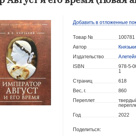
Добавить в отложенные по
Товар №
100781
Автор
Князьки
Издательство
Алетей
ISBN
978-5-0
1
Страниц
618
Вес, г.
860
Переплет
тверды
перепл
Год
2022
Поделиться: