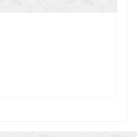
мператор Диоклетиан и закат античного мира
кий И.О. Калигула в реалиях эпохи
мператор Август и его время (Новая античная
библиотека)