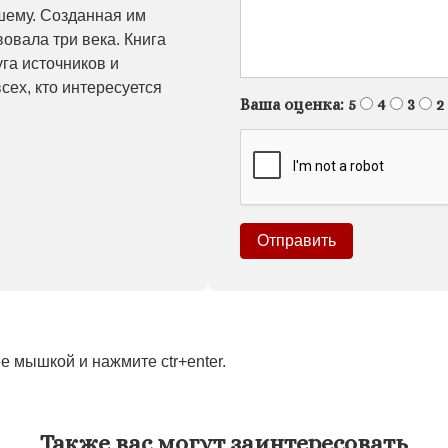
чшему. Созданная им
овала три века. Книга
га источников и
ех, кто интересуется
Ваша оценка:
5
4
3
2
 мышкой и нажмите ctr+enter.
Также вас могут заинтересовать