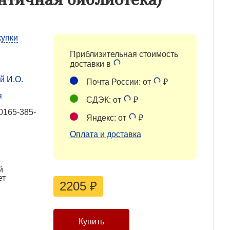
купки
Приблизительная стоимость
доставки в
й И.О.
Почта России: от
₽
я
СДЭК: от
₽
0165-385-
Яндекс: от
₽
Оплата и доставка
й
ет
2205
₽