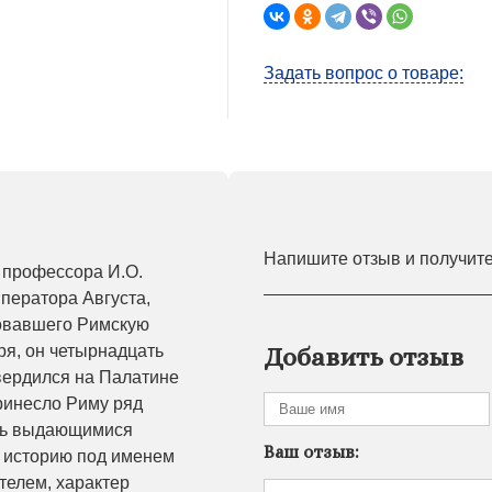
Задать вопрос о товаре:
Напишите отзыв и получит
 профессора И.О.
ператора Августа,
зовавшего Римскую
я, он четырнадцать
Добавить отзыв
вердился на Палатине
принесло Риму ряд
сь выдающимися
Ваш отзыв:
в историю под именем
телем, характер