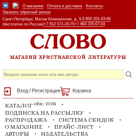
О магазине
Оплата и доставка
Контакты
Заказать обратный звонок
8 800 201-43-49
Санкт-Петербург, Малая Конюшенная, д. 9,
+7 812 571-20-75
+7 964 335-07-04
(бесплатно по России)
МАГАЗИН ХРИСТИАНСКОЙ ЛИТЕРАТУРЫ
Вход
/
Регистрация
Корзина
обн.: 07.08
КАТАЛОГ
ПОДПИСКА НА РАССЫЛКУ
РАСПРОДАЖА
СИСТЕМА СКИДОК
О МАГАЗИНЕ
ПРАЙС-ЛИСТ
АВТОРЫ
ИЗДАТЕЛЬСТВА