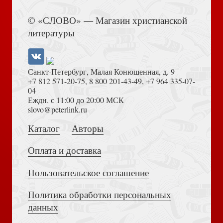
Книга Иисуса Навина
© «СЛОВО» — Магазин христианской
Марион Ж-Л.. В месте себя. Подступ к св.Августину
литературы
Санкт-Петербург, Малая Конюшенная, д. 9
+7 812 571-20-75
,
8 800 201-43-49
,
+7 964 335-07-
04
Еждн. с 11:00 до 20:00 МСК
Достоевский Ф.М. Сила и правда России (2024)
slovo@peterlink.ru
Кирюхин Д. Триумф первых Тюдоров: репрезентация
королевской власти...
Каталог
Авторы
Оплата и доставка
Пользовательское соглашение
Политика обработки персональных
Толкование на Апокалипсис (Тихоний Африканский)
данных
Сидорова Л.А. Милица Васильевна Нечкина. Наука и
поэзия