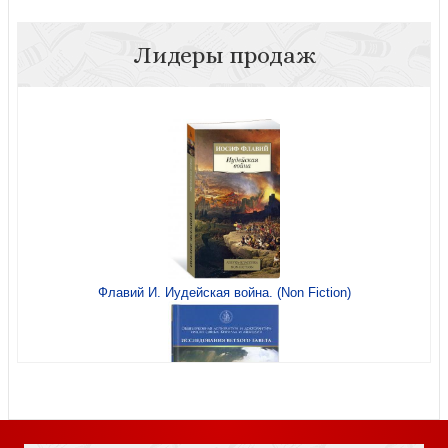
Лидеры продаж
Тогоева О.И. Дела плоти.: Интимная жизнь людей
Средневековья в пространстве судебной полемики
Флавий И. Иудейская война. (Non Fiction)
Гершензон М.О. Узнать и полюбить. Из переписки
1893 — 1925 годов