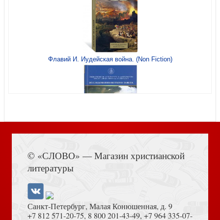
Флавий И. Иудейская война. (Non Fiction)
Блокнот А6 «Свет доброго сердца». (Ваката) 925
Книга Иисуса Навина
Открытка ретро Христос воскрес! «Пасхальная
© «СЛОВО» — Магазин христианской
ярмарка» 14,5*10,5 (Ваката) 535
литературы
Санкт-Петербург, Малая Конюшенная, д. 9
+7 812 571-20-75
,
8 800 201-43-49
,
+7 964 335-07-