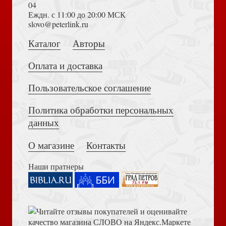
04
Еждн. с 11:00 до 20:00 МСК
Достоевский Ф.М. Сила и правда России (2024)
slovo@peterlink.ru
Открытка «Любовь все переносит» 10*15 (софт-тач)
(Ваката) 463
Каталог
Авторы
Оплата и доставка
Пользовательское соглашение
Политика обработки персональных
Толкование на Апокалипсис (Тихоний Африканский)
данных
Индексы для Библии с прорезкой. Расцветка 12 (бело-
зеленые) 996
О магазине
Контакты
Наши пратнеры
Библия в современном русском переводе. 073 (2025, 3-
е изд., перераб., и доп., синий бумвинил)