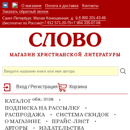
О магазине
Оплата и доставка
Контакты
Заказать обратный звонок
8 800 201-43-49
Санкт-Петербург, Малая Конюшенная, д. 9,
+7 812 571-20-75
+7 964 335-07-04
(бесплатно по России)
МАГАЗИН ХРИСТИАНСКОЙ ЛИТЕРАТУРЫ
Вход
/
Регистрация
Корзина
обн.: 07.08
КАТАЛОГ
ПОДПИСКА НА РАССЫЛКУ
РАСПРОДАЖА
СИСТЕМА СКИДОК
О МАГАЗИНЕ
ПРАЙС-ЛИСТ
АВТОРЫ
ИЗДАТЕЛЬСТВА