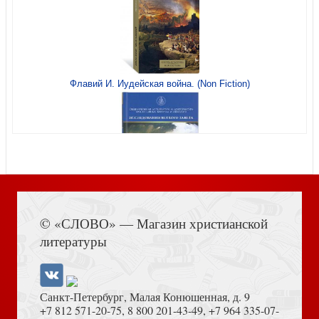
Флавий И. Иудейская война. (Non Fiction)
Наклейки А6 «Любовь побеждает страх» (Снежная
королева) (Ваката) 1038
Книга Иисуса Навина
© «СЛОВО» — Магазин христианской
Блокнот А6 «Настоящая любовь» глянец (Ваката) 764
литературы
Санкт-Петербург, Малая Конюшенная, д. 9
+7 812 571-20-75
,
8 800 201-43-49
,
+7 964 335-07-