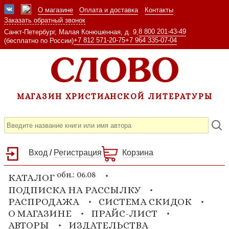
О магазине
Оплата и доставка
Контакты
Заказать обратный звонок
8 800 201-43-49
Санкт-Петербург, Малая Конюшенная, д. 9,
+7 812 571-20-75
+7 964 335-07-04
(бесплатно по России)
МАГАЗИН ХРИСТИАНСКОЙ ЛИТЕРАТУРЫ
Вход
/
Регистрация
Корзина
обн.: 06.08
КАТАЛОГ
ПОДПИСКА НА РАССЫЛКУ
РАСПРОДАЖА
СИСТЕМА СКИДОК
О МАГАЗИНЕ
ПРАЙС-ЛИСТ
АВТОРЫ
ИЗДАТЕЛЬСТВА