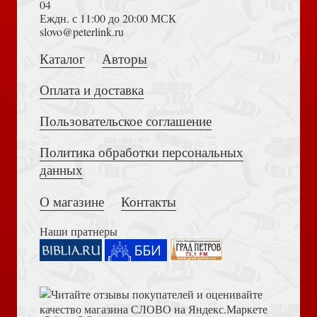
04
Еждн. с 11:00 до 20:00 МСК
Толкование на Апокалипсис (Тихоний Африканский)
slovo@peterlink.ru
Разноцветный год. Раскраска со стихами Светланы
Беляевой
Каталог
Авторы
Оплата и доставка
Пользовательское соглашение
Политика обработки персональных
Достоевский Ф.М. Сила и правда России (2024)
данных
Открытка «Радость Пасхи», картон 10*15 (Ваката)
О магазине
Контакты
Наши пратнеры
Книга пророка Амоса. Введение и комментарий
Открытка «Розовая» 8 марта, 10*15 (Ваката) 56