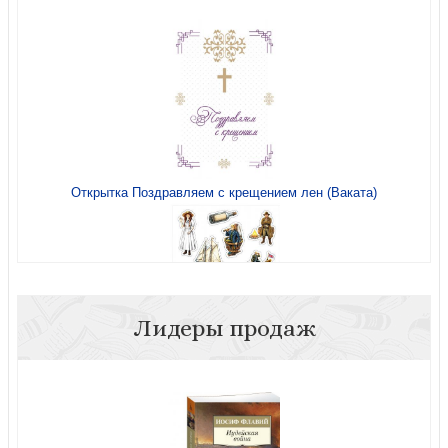
Открытка Поздравляем с крещением лен (Ваката)
Лидеры продаж
Наклейка А5 «Верные сердца» Дети капитана
ГрантаВаката)