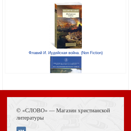
Поучения огласительные и тайноводственные
Миссионер и другие рассказы
Флавий И. Иудейская война. (Non Fiction)
Толкования, или беседы, на Псалмы блаженного
Иеронима Стридонского
Книга Иисуса Навина
© «СЛОВО» — Магазин христианской
Грядет! Загадки Апокалипсиса
литературы