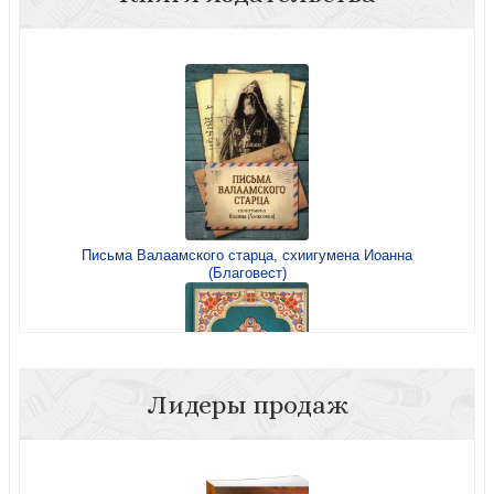
Тайные места Евангелия
Письма Валаамского старца, схиигумена Иоанна
(Благовест)
Свершилось!
Лидеры продаж
Молитвослов и Псалтирь (Благовест)
Миссионер и другие рассказы