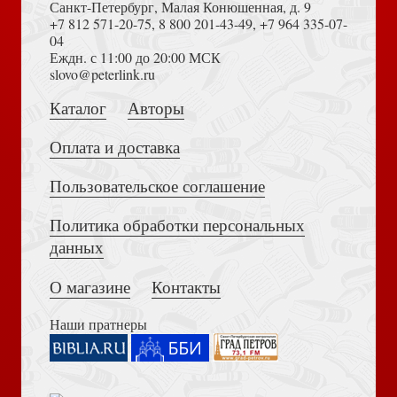
Санкт-Петербург, Малая Конюшенная, д. 9
+7 812 571-20-75
,
8 800 201-43-49
,
+7 964 335-07-
04
Еждн. с 11:00 до 20:00 МСК
Достоевский Ф.М. Сила и правда России (2024)
slovo@peterlink.ru
Толкования, или беседы, на Псалмы блаженного
Иеронима Стридонского
Каталог
Авторы
Оплата и доставка
Пользовательское соглашение
Политика обработки персональных
Толкование на Апокалипсис (Тихоний Африканский)
данных
Святые апостолы Петр и Павел
О магазине
Контакты
Наши пратнеры
Библия в современном русском переводе. 073 (2025, 3-