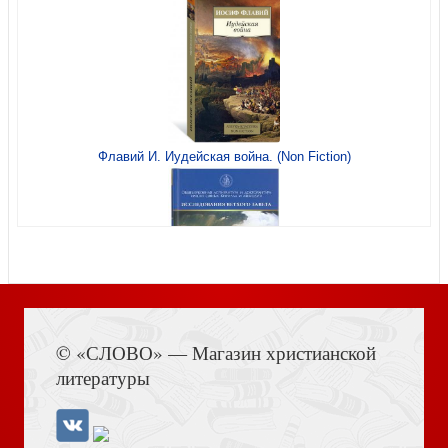
Флавий И. Иудейская война. (Non Fiction)
Акафист святым мученикам Адриану и Наталии
(Благовест)
Книга Иисуса Навина
© «СЛОВО» — Магазин христианской
Моя жизнь во Христе (Благовест)
литературы