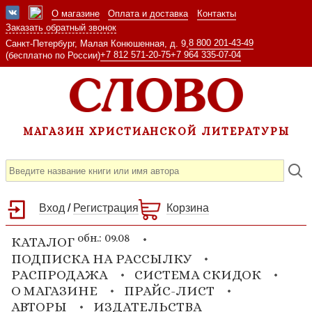
О магазине
Оплата и доставка
Контакты
Заказать обратный звонок
8 800 201-43-49
Санкт-Петербург, Малая Конюшенная, д. 9,
+7 812 571-20-75
+7 964 335-07-04
(бесплатно по России)
МАГАЗИН ХРИСТИАНСКОЙ ЛИТЕРАТУРЫ
Вход
/
Регистрация
Корзина
обн.: 09.08
КАТАЛОГ
ПОДПИСКА НА РАССЫЛКУ
РАСПРОДАЖА
СИСТЕМА СКИДОК
О МАГАЗИНЕ
ПРАЙС-ЛИСТ
АВТОРЫ
ИЗДАТЕЛЬСТВА