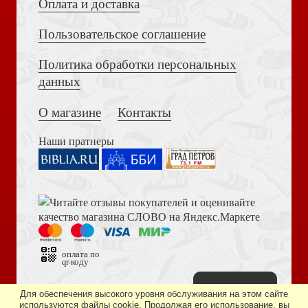
Оплата и доставка
Пользовательское соглашение
Политика обработки персональных
Толкование на Апокалипсис (Тихоний Африканский)
Шуваловский парк.. Фотоальбом
данных
О магазине
Контакты
Наши пратнеры
Книга пророка Амоса. Введение и комментарий
Святая блаженная Матрона Московская (Белый город)
оплата по
qr-коду
Наверх
Дизайн сайта —
студия «Артминистри»
Для обеспечения высокого уровня обслуживания на этом сайте
используются файлы cookie. Продолжая его использование, вы