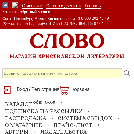
О магазине
Оплата и доставка
Контакты
Заказать обратный звонок
8 800 201-43-49
Санкт-Петербург, Малая Конюшенная, д. 9,
+7 812 571-20-75
+7 964 335-07-04
(бесплатно по России)
МАГАЗИН ХРИСТИАНСКОЙ ЛИТЕРАТУРЫ
Вход
/
Регистрация
Корзина
обн.: 07.08
КАТАЛОГ
ПОДПИСКА НА РАССЫЛКУ
РАСПРОДАЖА
СИСТЕМА СКИДОК
О МАГАЗИНЕ
ПРАЙС-ЛИСТ
АВТОРЫ
ИЗДАТЕЛЬСТВА