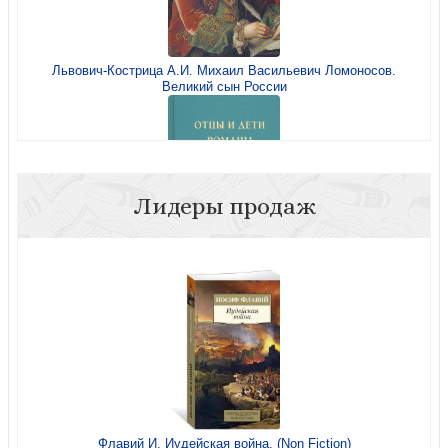
Львович-Кострица А.И. Михаил Васильевич Ломоносов.
Великий сын России
Вечные друзья. Игрушки от А до Я
Лидеры продаж
Тургенев И.С. Отцы и дети. Романы
О чём рассказал веер
Флавий И. Иудейская война. (Non Fiction)