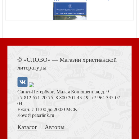
Пушкин А.С. Евгений Онегин
Книга Иисуса Навина
Гончарова А. Еня и Еля. Волшебная экология
© «СЛОВО» — Магазин христианской
литературы
Санкт-Петербург, Малая Конюшенная, д. 9
+7 812 571-20-75
,
8 800 201-43-49
,
+7 964 335-07-
04
Еждн. с 11:00 до 20:00 МСК
Достоевский Ф.М. Сила и правда России (2024)
slovo@peterlink.ru
Лесков Н.С. Левша. Повести и рассказы
Каталог
Авторы