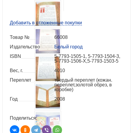
Добавить в отложенные покупки
Товар №
66008
Издательство
Белый город
ISBN
5-7793-1505-1, 5-7793-1504-3,
5-7793-1506-Х,5-7793-1503-5
Вес, г.
4010
Переплет
твердый переплет (кожан.
переплет,золотой обрез, в
коробке)
Год
2008
Поделиться: