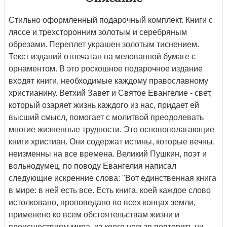
Стильно оформленный подарочный комплект. Книги с
ляссе и трехсторонним золотым и серебряным
обрезами. Переплет украшен золотым тиснением.
Текст изданий отпечатан на мелованной бумаге с
орнаментом. В это роскошное подарочное издание
входят книги, необходимые каждому православному
христианину. Ветхий Завет и Святое Евангелие - свет,
который озаряет жизнь каждого из нас, придает ей
высший смысл, помогает с молитвой преодолевать
многие жизненные трудности. Это основополагающие
книги христиан. Они содержат истины, которые вечны,
неизменны на все времена. Великий Пушкин, поэт и
вольнодумец, по поводу Евангелия написал
следующие искренние слова: "Вот единственная книга
в мире: в ней есть все. Есть книга, коей каждое слово
истолковано, проповедано во всех концах земли,
применено ко всем обстоятельствам жизни и
происшествиям мира, из коего нельзя повторить ни