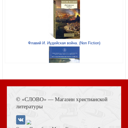
Житков Б. Вечер. Почта. Про слона и другие рассказы
Флавий И. Иудейская война. (Non Fiction)
для детей
Книга Иисуса Навина
Самые знаменитые православные храмы Москвы
© «СЛОВО» — Магазин христианской
литературы