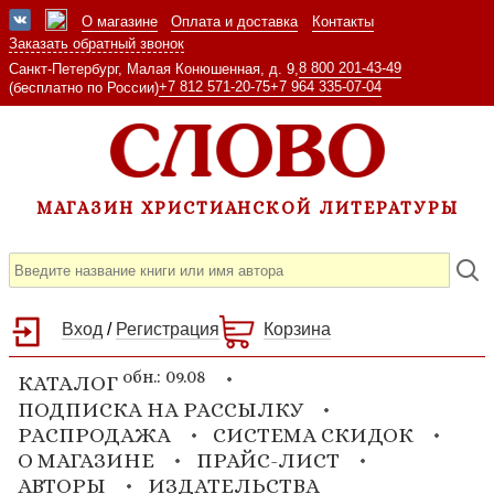
О магазине
Оплата и доставка
Контакты
Заказать обратный звонок
8 800 201-43-49
Санкт-Петербург, Малая Конюшенная, д. 9,
+7 812 571-20-75
+7 964 335-07-04
(бесплатно по России)
МАГАЗИН ХРИСТИАНСКОЙ ЛИТЕРАТУРЫ
Вход
/
Регистрация
Корзина
обн.: 09.08
КАТАЛОГ
ПОДПИСКА НА РАССЫЛКУ
РАСПРОДАЖА
СИСТЕМА СКИДОК
О МАГАЗИНЕ
ПРАЙС-ЛИСТ
АВТОРЫ
ИЗДАТЕЛЬСТВА