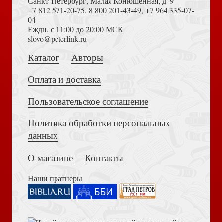
Санкт-Петербург, Малая Конюшенная, д. 9
+7 812 571-20-75
,
8 800 201-43-49
,
+7 964 335-07-
04
Еждн. с 11:00 до 20:00 МСК
Толкование на Апокалипсис (Тихоний Африканский)
slovo@peterlink.ru
Блок А.А. Соловьиный сад. Стихотворения и поэмы
Каталог
Авторы
Оплата и доставка
Пользовательское соглашение
Политика обработки персональных
Достоевский Ф.М. Сила и правда России (2024)
Города-герои и города воинской славы
данных
О магазине
Контакты
Наши пратнеры
Библия в современном русском переводе. 073 (2025, 3-
Тело человека