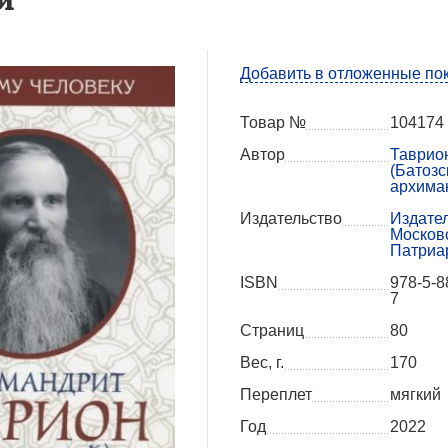
Добавить в отложенные по
Товар №
104174
Автор
Таврио
(Батозс
архима
Издательство
Издате
Москов
Патриа
ISBN
978-5-8
7
Страниц
80
Вес, г.
170
Переплет
мягкий
Год
2022