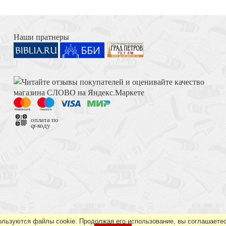
Книга Иисуса Навина
сии)
Наши пратнеры
Толкование на Апокалипсис (Тихоний Африканский)
оплата по
qr-коду
Достоевский Ф.М. Сила и правда России (2024)
а. В 6-х кн
ользуются файлы cookie. Продолжая его использование, вы соглашаетес