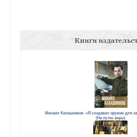
Книги издательс
Михаил Калашников: «Я создавал оружие для з
(На путях веры)