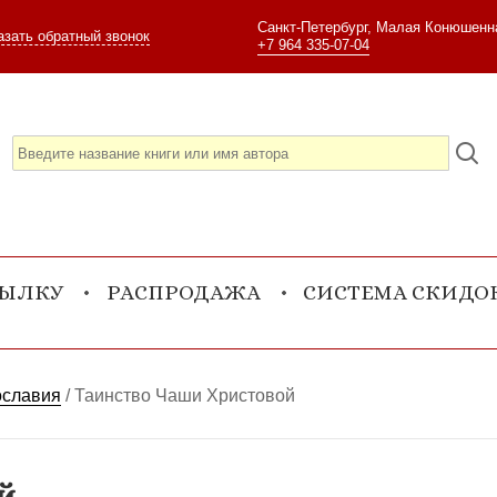
Санкт-Петербург, Малая Конюшенна
азать обратный звонок
+7 964 335-07-04
СЫЛКУ
РАСПРОДАЖА
СИСТЕМА СКИДО
ославия
/
Таинство Чаши Христовой
й