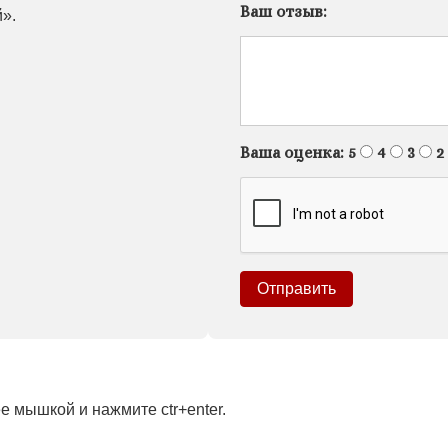
Ваш отзыв:
».
Ваша оценка:
5
4
3
2
 мышкой и нажмите ctr+enter.