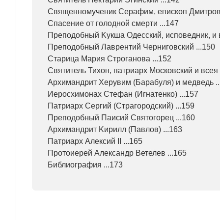
Священномученик Серафим, епископ Дмитровс
Спасение от голодной смерти ...147
Преподобный Kукша Одесский, исповедник, и во
Преподобный Лаврентий Черниговский ...150
Старица Мария Строганова ...152
Святитель Тихон, патриарх Московский и всея 
Архимандрит Херувим (Барабуля) и медведь ..
Иеросхимонах Стефан (Игнатенко) ...157
Патриарх Сергий (Страгородский) ...159
Преподобный Паисий Святогорец ...160
Архимандрит Kирилл (Павлов) ...163
Патриарх Алексий II ...165
Протоиерей Александр Ветелев ...165
Библиография ...173