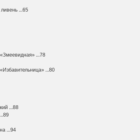
ивень ...65
«Змеевидная» ...78
«Избавительница» ...80
ий ...88
..89
а ...94