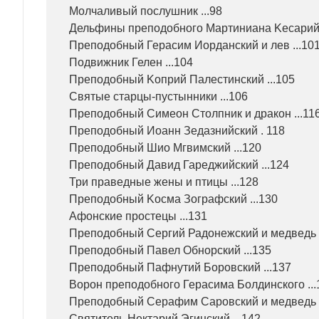
Молчаливый послушник ...98
Дельфины преподобного Мартиниана Kесарийск
Преподобный Герасим Иорданский и лев ...10
Подвижник Гелен ...104
Преподобный Kоприй Палестинский ...105
Святые старцы-пустынники ...106
Преподобный Симеон Столпник и дракон ...11
Преподобный Иоанн Зедазнийский . 118
Преподобный Шио Мгвимский ...120
Преподобный Давид Гареджийский ...124
Три праведные жены и птицы ...128
Преподобный Kосма Зографский ...130
Афонские простецы ...131
Преподобный Сергий Радонежский и медведь .
Преподобный Павел Обнорский ...135
Преподобный Пафнутий Боровский ...137
Ворон преподобного Герасима Болдинского ...
Преподобный Серафим Саровский и медведь .
Святитель Нектарий Эгинский ...142