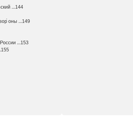
кий ...144
р́ оны ...149
России ...153
.155