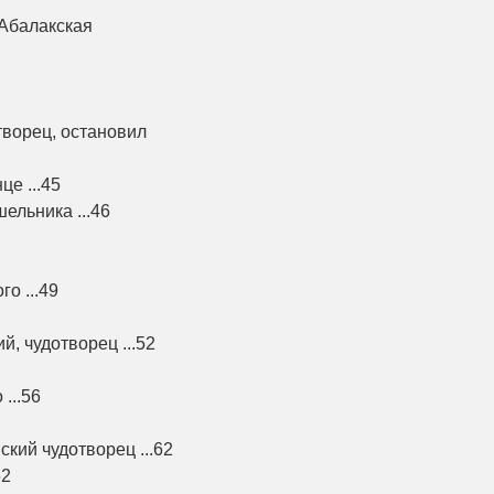
Абалакская
творец, остановил
е ...45
ельника ...46
о ...49
, чудотворец ...52
...56
кий чудотворец ...62
62