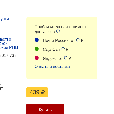
купки
Приблизительная стоимость
доставки в
льство
Почта России: от
₽
ской
рхии РПЦ
СДЭК: от
₽
8017-738-
Яндекс: от
₽
Оплата и доставка
й
ет
439
₽