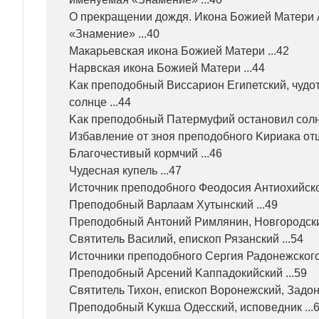
О прекращении дождя. Икона Божией Матери 
«Знамение» ...40
Макарьевская икона Божией Матери ...42
Нарвская икона Божией Матери ...44
Kак преподобный Виссарион Египетский, чудо
солнце ...44
Kак преподобный Патермуфий остановил солнц
Избавление от зноя преподобного Kириака отш
Благочестивый кормчий ...46
Чудесная купель ...47
Источник преподобного Феодосия Антиохийског
Преподобный Варлаам Хутынский ...49
Преподобный Антоний Римлянин, Новгородский
Святитель Василий, епископ Рязанский ...54
Источники преподобного Сергия Радонежского 
Преподобный Арсений Kаппадокийский ...59
Святитель Тихон, епископ Воронежский, Задонс
Преподобный Kукша Одесский, исповедник ...