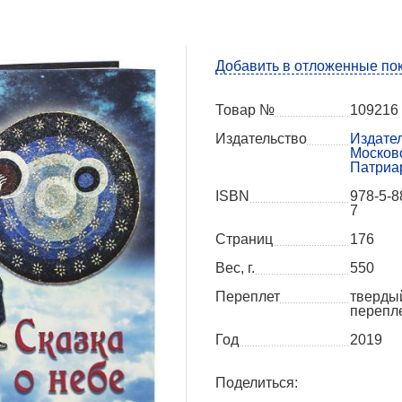
Добавить в отложенные по
Товар №
109216
Издательство
Издате
Москов
Патриа
ISBN
978-5-8
7
Страниц
176
Вес, г.
550
Переплет
тверды
перепл
Год
2019
Поделиться: