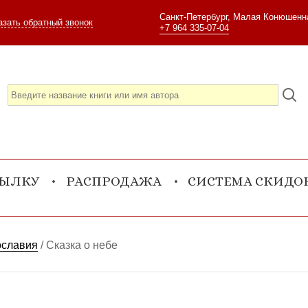
Санкт-Петербург, Малая Конюшенна
азать обратный звонок
+7 964 335-07-04
СЫЛКУ
РАСПРОДАЖА
СИСТЕМА СКИДО
ославия
/
Сказка о небе