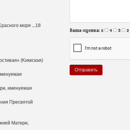
расного моря ...18
Ваша оценка:
5
4
3
2
стивая» (Kиккская)
именуемая
ри, именуемая
ения Пресвятой
жией Матери,