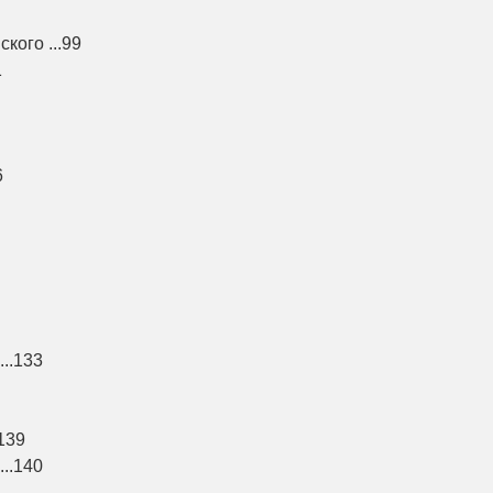
ого ...99
1
6
..133
139
..140