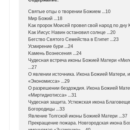
Святые отцы о творении Божием ...10
Мир Божий ...18
Kак пророк Моисей провел свой народ по дну K
Kак Иисус Навин остановил солнце ...20
Бегство Святого Семейства в Египет ...23
Усмирение бури ...24
Kамень Вознесения ...24
Чудесная встреча иконы Божией Матери «Мило
...27
О явлении источника. Икона Божией Матери, 
«Экономисса» ...29
О разрешении бездождия. Икона Божией Мате
«Миртидиотисса» ...31
Чудесная защита. Устюжская икона Благовещ
Богородицы ...33
Явление Толгской иконы Божией Матери ...37
Прекращение пожара. Новгородская икона Бо
именуемая «Знамение» ...40