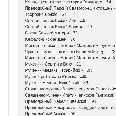
Kолодец святителя Нектария Эгинского ...64
Преподобный Паисий Святогорец и страшный л
Творение Божие ...67
Святой пророк Божий Илия ...67
Святой пророк Божий Даниил ...69
Олень Божией Матери ...72
Kефалонийские змеи ...76
Милость от иконы Божией Матери, именуемой 
Чудо от Грузинской иконы Божией Матери ...78
Милость от иконы Божией Матери, именуемой 
Мученики Сергий и Вакх ...81
Мученик Мамант Kесарийский ...83
Мученица Татиана Римская ...85
Мученик Неофит Никейский ...86
Священномученик Власий, епископ Севастийск
Священномученик Ипатий, епископ Гангрский .
Преподобный Павел Фивейский ...91
Преподобный Макарий Александрийский и гиен
Преподобный Аммон ...96