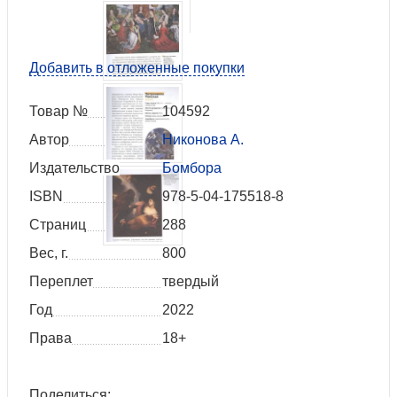
Добавить в отложенные покупки
Товар №
104592
Автор
Никонова А.
Издательство
Бомбора
ISBN
978-5-04-175518-8
Страниц
288
Вес, г.
800
Переплет
твердый
Год
2022
Права
18+
Поделиться: