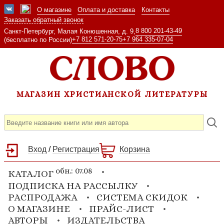
О магазине
Оплата и доставка
Контакты
Заказать обратный звонок
8 800 201-43-49
Санкт-Петербург, Малая Конюшенная, д. 9,
+7 812 571-20-75
+7 964 335-07-04
(бесплатно по России)
МАГАЗИН ХРИСТИАНСКОЙ ЛИТЕРАТУРЫ
Вход
/
Регистрация
Корзина
обн.: 07.08
КАТАЛОГ
ПОДПИСКА НА РАССЫЛКУ
РАСПРОДАЖА
СИСТЕМА СКИДОК
О МАГАЗИНЕ
ПРАЙС-ЛИСТ
АВТОРЫ
ИЗДАТЕЛЬСТВА