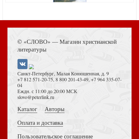
Книга Иисуса Навина
Блокнот «В стиле Ван Гога» (Бомбора)
© «СЛОВО» — Магазин христианской
литературы
Санкт-Петербург, Малая Конюшенная, д. 9
+7 812 571-20-75
,
8 800 201-43-49
,
+7 964 335-07-
04
Еждн. с 11:00 до 20:00 МСК
Достоевский Ф.М. Сила и правда России (2024)
slovo@peterlink.ru
Чапмен А.Л. Стыд, самоосуждение и эмоциональная
уязвимость: практики диалектической поведенческой те
Каталог
Авторы
Оплата и доставка
Пользовательское соглашение