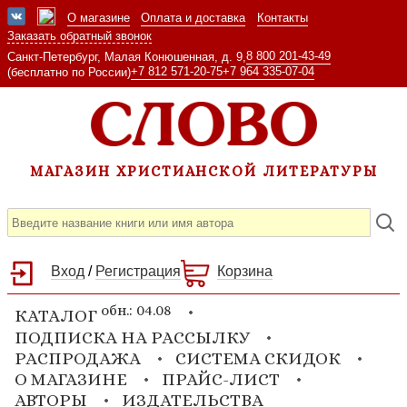
О магазине
Оплата и доставка
Контакты
Заказать обратный звонок
8 800 201-43-49
Санкт-Петербург, Малая Конюшенная, д. 9,
+7 812 571-20-75
+7 964 335-07-04
(бесплатно по России)
МАГАЗИН ХРИСТИАНСКОЙ ЛИТЕРАТУРЫ
Вход
/
Регистрация
Корзина
обн.: 04.08
КАТАЛОГ
ПОДПИСКА НА РАССЫЛКУ
РАСПРОДАЖА
СИСТЕМА СКИДОК
О МАГАЗИНЕ
ПРАЙС-ЛИСТ
АВТОРЫ
ИЗДАТЕЛЬСТВА