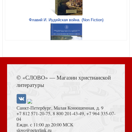
Флавий И. Иудейская война. (Non Fiction)
Хемингуэй Э. Фиеста (И восходит солнце) (2022, pocket-
book)
Сент-Экзюпери А. Маленький принц и Цитадель
Книга Иисуса Навина
© «СЛОВО» — Магазин христианской
литературы
Достоевский Ф.М. Игрок (Белая птица)
Сент-Экзюпери А. де. Маленький принц. Рисунки автора
(Лучшая детская книга)
Санкт-Петербург, Малая Конюшенная, д. 9
+7 812 571-20-75
,
8 800 201-43-49
,
+7 964 335-07-
04
Еждн. с 11:00 до 20:00 МСК
Толкование на Апокалипсис (Тихоний Африканский)
slovo@peterlink.ru