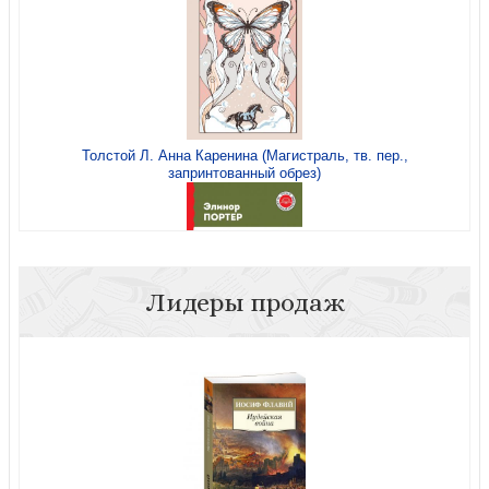
Толстой Л. Анна Каренина (Магистраль, тв. пер.,
запринтованный обрез)
Сент-Экзюпери А. де. Маленький принц = Le petit prince
(Легко читаем по-французски. Уровень 1)
Лидеры продаж
Портер Э. Поллианна (Эксмо) (Читаем по школьной
программе)
Сент-Экзюпери А. Маленький принц (Записки на полях.
Классика для себя)