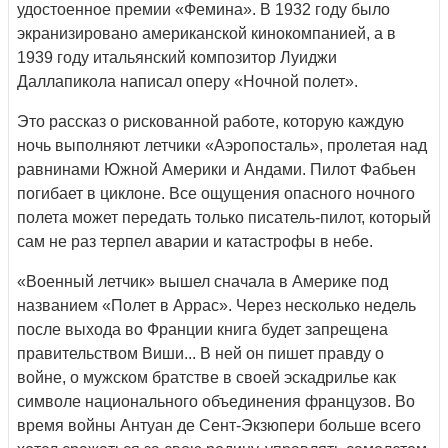
удостоенное премии «Фемина». В 1932 году было
экранизировано американской кинокомпанией, а в
1939 году итальянский композитор Луиджи
Даллапикола написал оперу «Ночной полет».
Это рассказ о рискованной работе, которую каждую
ночь выполняют летчики «Аэропосталь», пролетая над
равнинами Южной Америки и Андами. Пилот Фабьен
погибает в циклоне. Все ощущения опасного ночного
полета может передать только писатель-пилот, который
сам не раз терпел аварии и катастрофы в небе.
«Военный летчик» вышел сначала в Америке под
названием «Полет в Аррас». Через несколько недель
после выхода во Франции книгa будет запрещена
правительством Виши... В ней он пишет правду о
войне, о мужском братстве в своей эскадрилье как
символе национального объединения французов. Во
время войны Антуан де Сент-Экзюпери больше всего