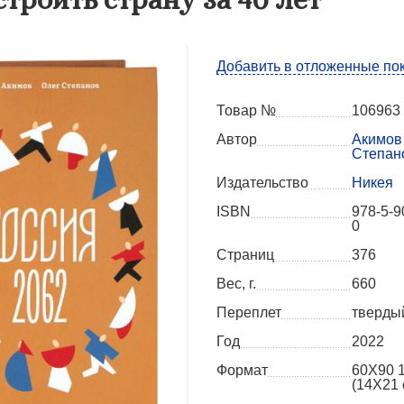
Добавить в отложенные по
Товар №
106963
Автор
Акимов 
Степан
Издательство
Никея
ISBN
978-5-9
0
Страниц
376
Вес, г.
660
Переплет
тверды
Год
2022
Формат
60X90 
(14Х21 