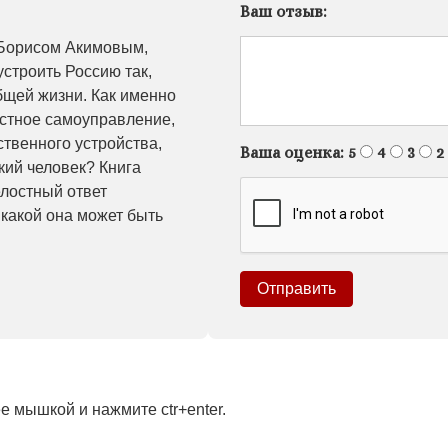
Ваш отзыв:
с Борисом Акимовым,
строить Россию так,
бщей жизни. Как именно
естное самоуправление,
твенного устройства,
Ваша оценка:
5
4
3
2
кий человек? Книга
елостный ответ
и какой она может быть
 мышкой и нажмите ctr+enter.