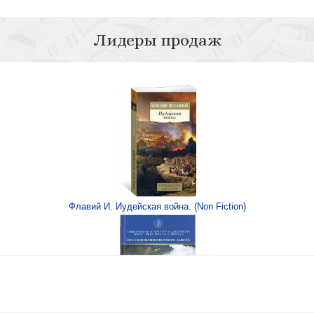
Лидеры продаж
тря ни на что
а о молитве
Флавий И. Иудейская война. (Non Fiction)