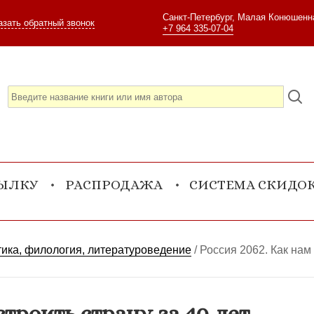
Санкт-Петербург, Малая Конюшенна
азать обратный звонок
+7 964 335-07-04
СЫЛКУ
РАСПРОДАЖА
СИСТЕМА СКИДО
ика, филология, литературоведение
/
Россия 2062. Как нам 
строить страну за 40 лет