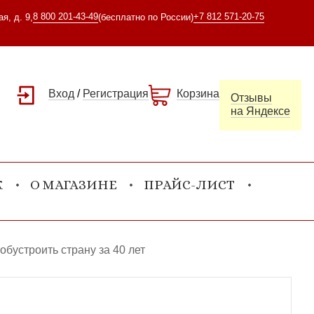
8 800 201-43-49
+7 812 571-20-75
я, д. 9,
(бесплатно по России)
Вход
/
Регистрация
Корзина
Отзывы
на Яндексе
К
О МАГАЗИНЕ
ПРАЙС-ЛИСТ
обустроить страну за 40 лет