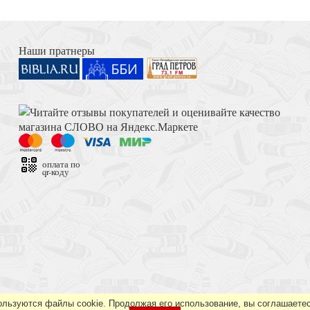
Книга Иисуса Навина
Наши пратнеры
и пространства
Достоевский Ф.М. Сила и правда России (2024)
оплата по
qr-коду
ых в православном
Толкование на Апокалипсис (Тихоний Африканский)
ользуются файлы cookie. Продолжая его использование, вы соглашаетес