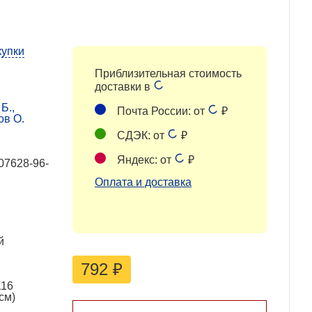
купки
Приблизительная стоимость
доставки в
Б.,
Почта России: от
₽
ов О.
СДЭК: от
₽
Яндекс: от
₽
07628-96-
Оплата и доставка
й
792
₽
116
см)