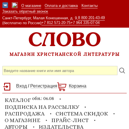
О магазине
Оплата и доставка
Контакты
Заказать обратный звонок
8 800 201-43-49
Санкт-Петербург, Малая Конюшенная, д. 9,
+7 812 571-20-75
+7 964 335-07-04
(бесплатно по России)
МАГАЗИН ХРИСТИАНСКОЙ ЛИТЕРАТУРЫ
Вход
/
Регистрация
Корзина
обн.: 06.08
КАТАЛОГ
ПОДПИСКА НА РАССЫЛКУ
РАСПРОДАЖА
СИСТЕМА СКИДОК
О МАГАЗИНЕ
ПРАЙС-ЛИСТ
АВТОРЫ
ИЗДАТЕЛЬСТВА