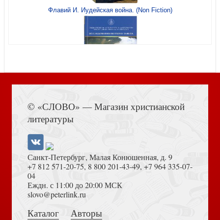
Флавий И. Иудейская война. (Non Fiction)
Это мы, Господи! Повести и рассказы писателей-
фронтовиков
Последний человек
Книга Иисуса Навина
© «СЛОВО» — Магазин христианской
литературы
У врат времени. Проповеди на Новый год
Бремя страстей. О причинах внутренней тяжести
Санкт-Петербург, Малая Конюшенная, д. 9
+7 812 571-20-75
,
8 800 201-43-49
,
+7 964 335-07-
04
Еждн. с 11:00 до 20:00 МСК
Толкование на Апокалипсис (Тихоний Африканский)
slovo@peterlink.ru
Златогорская О.В., Петренко С.С. Калейдоскоп.:
Каталог
Авторы
Мир и человек. Об именах Бога, исцелении сердца и
Повесть-фэнтези