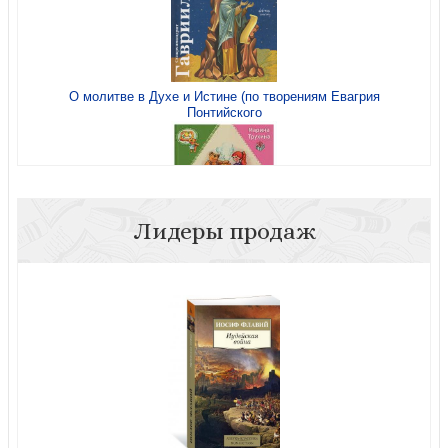
О молитве в Духе и Истине (по творениям Евагрия
Понтийского
Воздушные мытарства, или Экзамен, которого нельзя
избежать
Лидеры продаж
Я люблю готовить. Кулинарные рецепты для детей
Об исцелении десяти прокаженных. (Встань, иди, вера
твоя спасла тебя) ДВД