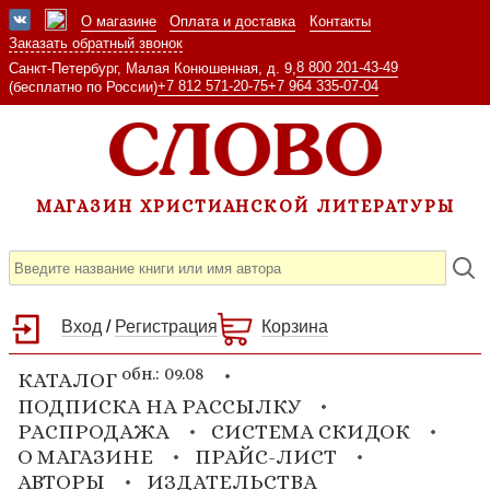
О магазине
Оплата и доставка
Контакты
Заказать обратный звонок
8 800 201-43-49
Санкт-Петербург, Малая Конюшенная, д. 9,
+7 812 571-20-75
+7 964 335-07-04
(бесплатно по России)
МАГАЗИН ХРИСТИАНСКОЙ ЛИТЕРАТУРЫ
Вход
/
Регистрация
Корзина
обн.: 09.08
КАТАЛОГ
ПОДПИСКА НА РАССЫЛКУ
РАСПРОДАЖА
СИСТЕМА СКИДОК
О МАГАЗИНЕ
ПРАЙС-ЛИСТ
АВТОРЫ
ИЗДАТЕЛЬСТВА