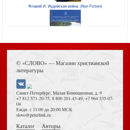
Флавий И. Иудейская война. (Non Fiction)
Молитвослов домашний (2024)
Не позвольте себе опоздать
Книга Иисуса Навина
Тихие воды последней пристани: Книга воспоминаний
© «СЛОВО» — Магазин христианской
литературы
Послание к Римлянам (МР3)
Санкт-Петербург, Малая Конюшенная, д. 9
+7 812 571-20-75
,
8 800 201-43-49
,
+7 964 335-07-
04
Еждн. с 11:00 до 20:00 МСК
Достоевский Ф.М. Сила и правда России (2024)
slovo@peterlink.ru
Новый Завет Господа нашего Иисуса Христа
(Сретенский монастырь)
Каталог
Авторы