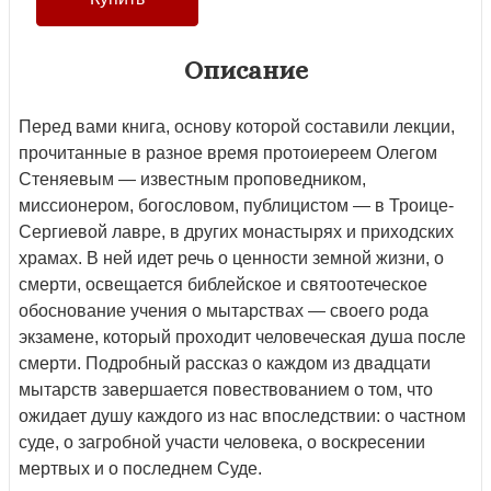
Описание
Перед вами книга, основу которой составили лекции,
про­читанные в разное время протоиереем Олегом
Стеняевым — известным проповедником,
миссионером, богословом, публи­цистом — в Троице-
Сергиевой лавре, в других монастырях и приходских
храмах. В ней идет речь о ценности земной жизни, о
смерти, освещается библейское и святоотеческое
обоснование учения о мытарствах — своего рода
экзамене, который проходит человеческая душа после
смерти. Подробный рассказ о каждом из двадцати
мытарств завершается повествованием о том, что
ожидает душу каждого из нас впоследствии: о частном
суде, о загробной участи человека, о воскресении
мертвых и о послед­нем Суде.