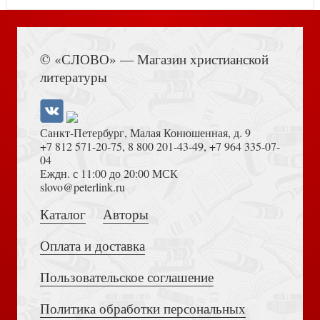
Книга Иисуса Навина
Краткий молитвослов (Сретенский монастырь)
© «СЛОВО» — Магазин христианской
литературы
Санкт-Петербург, Малая Конюшенная, д. 9
+7 812 571-20-75
,
8 800 201-43-49
,
+7 964 335-07-
04
Еждн. с 11:00 до 20:00 МСК
Толкование на Апокалипсис (Тихоний Африканский)
slovo@peterlink.ru
Хроники крестовых походов (в 4-х тт)
Каталог
Авторы
Оплата и доставка
Пользовательское соглашение
Политика обработки персональных
Достоевский Ф.М. Сила и правда России (2024)
Акафист преподобному Серафиму Саровскому