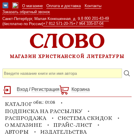
О магазине
Оплата и доставка
Контакты
Заказать обратный звонок
8 800 201-43-49
Санкт-Петербург, Малая Конюшенная, д. 9,
+7 812 571-20-75
+7 964 335-07-04
(бесплатно по России)
МАГАЗИН ХРИСТИАНСКОЙ ЛИТЕРАТУРЫ
Вход
/
Регистрация
Корзина
обн.: 07.08
КАТАЛОГ
ПОДПИСКА НА РАССЫЛКУ
РАСПРОДАЖА
СИСТЕМА СКИДОК
О МАГАЗИНЕ
ПРАЙС-ЛИСТ
АВТОРЫ
ИЗДАТЕЛЬСТВА