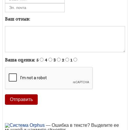
Ваш отзыв:
Ваша оценка:
5
4
3
2
1
— Ошибка в тексте? Выделите ее
мышкой и нажмите ctr+enter.