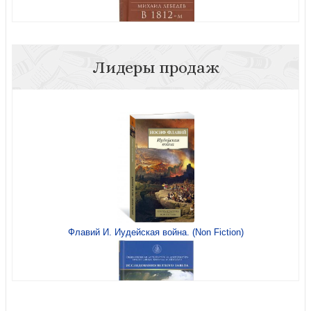
Лидеры продаж
В 1812-м грозовом
Флавий И. Иудейская война. (Non Fiction)
Псалтирь (Сретенский монастырь) крупный шрифт