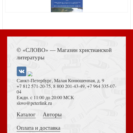
пред Богом (Терирем)
Вечерня. Утреня (Медленные книги)
Книга Иисуса Навина
© «СЛОВО» — Магазин христианской
литературы
Псалтирь для мирян (Терирем коричневый кож.
Проповеди, произнесенные в России
переплет))
Санкт-Петербург, Малая Конюшенная, д. 9
+7 812 571-20-75
,
8 800 201-43-49
,
+7 964 335-07-
04
Еждн. с 11:00 до 20:00 МСК
Толкование на Апокалипсис (Тихоний Африканский)
slovo@peterlink.ru
Каталог
Авторы
Школа молитвы (Терирем)
Земная жизнь Пресвятой Богородицы и описание святых
чудотворных Ее икон (Терирем)
Оплата и доставка