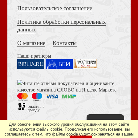
Пользовательское соглашение
Политика обработки персональных
Достоевский Ф.М. Сила и правда России (2024)
данных
Быть христианином (Медленные книги)
О магазине
Контакты
Быть христианином (Терирем)
Наши пратнеры
Книга пророка Амоса. Введение и комментарий
Дом Божий (ГРАНАТ)
Жизнь. Болезнь. Смерть (Терирем)
оплата по
qr-коду
Наверх
Дизайн сайта —
студия «Артминистри»
Для обеспечения высокого уровня обслуживания на этом сайте
используются файлы cookie. Продолжая его использование, вы
соглашаетесь с тем, что файлы cookie будут сохраняться на вашем
Библия в современном русском переводе. 073 (2025, 3-