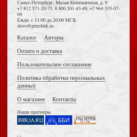
Санкт-Петербург, Малая Конюшенная, д. 9
+7 812 571-20-75
,
8 800 201-43-49
,
+7 964 335-07-
04
Еждн. с 11:00 до 20:00 МСК
Толкование на Апокалипсис (Тихоний Африканский)
slovo@peterlink.ru
Молитвослов и Псалтирь Пресвятой Богородице
Шмелев И.С. Пути небесные (Эксклюзив. Русская
крупным шрифтом (Терирем)
классика)
Каталог
Авторы
Оплата и доставка
Пользовательское соглашение
Политика обработки персональных
Достоевский Ф.М. Сила и правда России (2024)
данных
Если нет духовника: Ответы священников на вопросы о
Шмелев И. Птицы Божии
вере и христианской жизни
О магазине
Контакты
Наши пратнеры
Книга пророка Амоса. Введение и комментарий