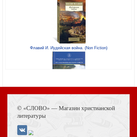
Флавий И. Иудейская война. (Non Fiction)
Моя жизнь во Христе (Терирем)
Воспоминания
Книга Иисуса Навина
Неупиваемая Чаша. Росстани.: Повести
© «СЛОВО» — Магазин христианской
Старый Валаам (Сибирская Благозвонница)
литературы