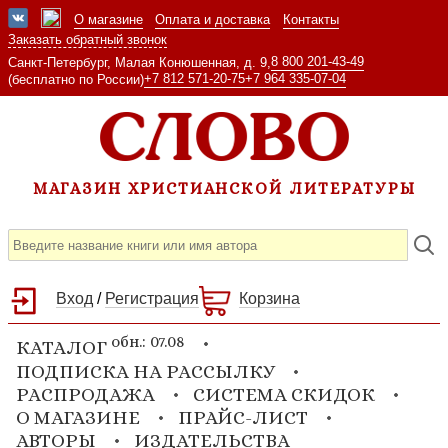
О магазине
Оплата и доставка
Контакты
Заказать обратный звонок
8 800 201-43-49
Санкт-Петербург, Малая Конюшенная, д. 9,
+7 812 571-20-75
+7 964 335-07-04
(бесплатно по России)
МАГАЗИН ХРИСТИАНСКОЙ ЛИТЕРАТУРЫ
Вход
/
Регистрация
Корзина
обн.: 07.08
КАТАЛОГ
ПОДПИСКА НА РАССЫЛКУ
РАСПРОДАЖА
СИСТЕМА СКИДОК
О МАГАЗИНЕ
ПРАЙС-ЛИСТ
АВТОРЫ
ИЗДАТЕЛЬСТВА