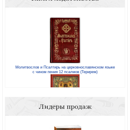
Крест
Молитвослов и Псалтирь на церковнославянском языке
с чином пения 12 псалмов (Терирем)
Пути небесные. (Омега-Л))
Лидеры продаж
Молитвы к 145 чудотворным иконам Божией Матери
Иностранец