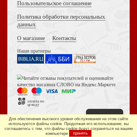
Пользовательское соглашение
Политика обработки персональных
Достоевский Ф.М. Сила и правда России (2024)
данных
Жизнь. Болезнь. Смерть (Терирем)
Царство Небес. Нагорная проповедь: историко-
экзегетичечский обзор
О магазине
Контакты
Наши пратнеры
Книга пророка Амоса. Введение и комментарий
Встреча (Синопсис, Библиополис, обложка: портрет
митр. Антония)
Академия веры. 40 мини-курсов о православном
христианстве для тех, кто хочет верить однозначно
оплата по
qr-коду
Наверх
Дизайн сайта —
студия «Артминистри»
Для обеспечения высокого уровня обслуживания на этом сайте
используются файлы cookie. Продолжая его использование, вы
соглашаетесь с тем, что файлы cookie будут сохраняться на вашем
Библия в современном русском переводе. 073 (2025, 3-
компьютере
принять
е изд., перераб., и доп., синий бумвинил)