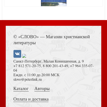
Книга Иисуса Навина
© «СЛОВО» — Магазин христианской
Житие святой равноапостольной княгини Ольги в
Встреча (Медленные книги)
литературы
пересказе для детей
Санкт-Петербург, Малая Конюшенная, д. 9
+7 812 571-20-75
,
8 800 201-43-49
,
+7 964 335-07-
04
Еждн. с 11:00 до 20:00 МСК
Толкование на Апокалипсис (Тихоний Африканский)
slovo@peterlink.ru
Человек перед Богом. Исправленное издание (2026)
Неизбежность Пасхи. Великопостные письма
Каталог
Авторы
Оплата и доставка