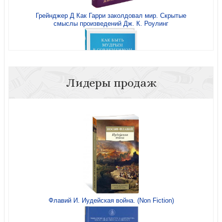
Грейнджер Д Как Гарри заколдовал мир. Скрытые
смыслы произведений Дж. К. Роулинг
Во имя Отца и Сына и Святого Духа. Проповеди
митрополита Антония Сурожского
Лидеры продаж
Как быть мудрым в современном мире. Уроки книг
Премудрости и Притч Соломона
Дом Божий (ГРАНАТ)
Флавий И. Иудейская война. (Non Fiction)
Бог: да или нет?
У врат времени. Проповеди на Новый год