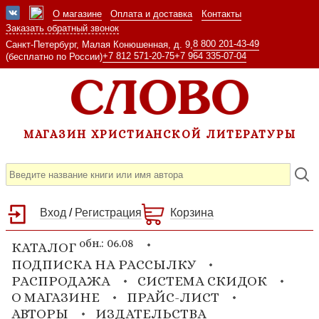
О магазине
Оплата и доставка
Контакты
Заказать обратный звонок
8 800 201-43-49
Санкт-Петербург, Малая Конюшенная, д. 9,
+7 812 571-20-75
+7 964 335-07-04
(бесплатно по России)
МАГАЗИН ХРИСТИАНСКОЙ ЛИТЕРАТУРЫ
Вход
/
Регистрация
Корзина
обн.: 06.08
КАТАЛОГ
ПОДПИСКА НА РАССЫЛКУ
РАСПРОДАЖА
СИСТЕМА СКИДОК
О МАГАЗИНЕ
ПРАЙС-ЛИСТ
АВТОРЫ
ИЗДАТЕЛЬСТВА