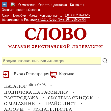
О магазине
Оплата и доставка
Контакты
Заказать обратный звонок
8 800 201-43-49
Санкт-Петербург, Малая Конюшенная, д. 9,
+7 812 571-20-75
+7 964 335-07-04
(бесплатно по России)
МАГАЗИН ХРИСТИАНСКОЙ ЛИТЕРАТУРЫ
Вход
/
Регистрация
Корзина
обн.: 07.08
КАТАЛОГ
ПОДПИСКА НА РАССЫЛКУ
РАСПРОДАЖА
СИСТЕМА СКИДОК
О МАГАЗИНЕ
ПРАЙС-ЛИСТ
АВТОРЫ
ИЗДАТЕЛЬСТВА