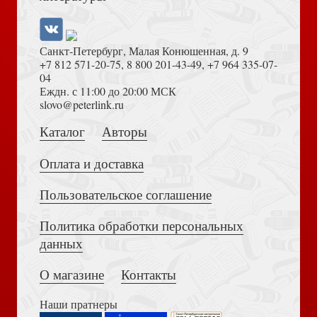
Санкт-Петербург, Малая Конюшенная, д. 9
+7 812 571-20-75
,
8 800 201-43-49
,
+7 964 335-07-
04
Еждн. с 11:00 до 20:00 МСК
Натюрморт с разбитой чашкой
Достоевский Ф.М. Сила и правда России (2024)
slovo@peterlink.ru
Каталог
Авторы
Оплата и доставка
Пользовательское соглашение
О началах жизни (Алавастр)
Политика обработки персональных
Толкование на Апокалипсис (Тихоний Африканский)
данных
О магазине
Контакты
Наши пратнеры