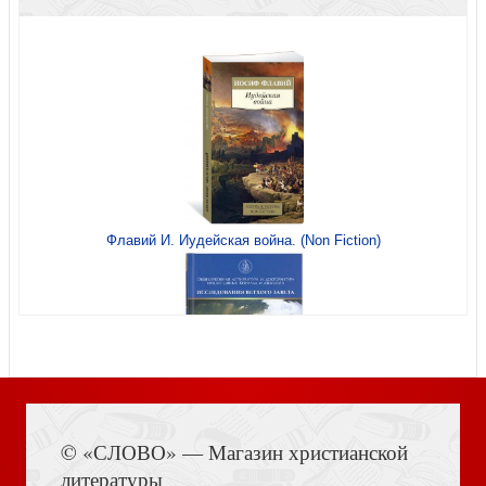
Ни с кем не спорю
Сосуд немощный. Очерк по женской психологии.
Эхо bookового леса
Флавий И. Иудейская война. (Non Fiction)
Дорога, ставшая судьбой
Книга Иисуса Навина
© «СЛОВО» — Магазин христианской
литературы