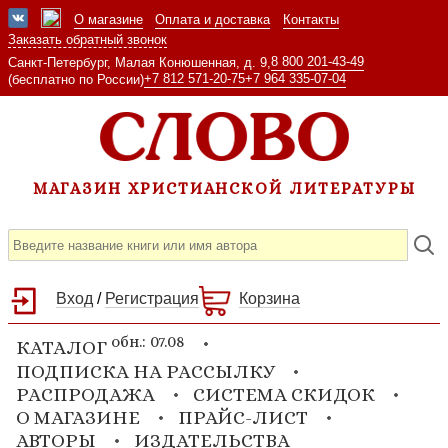
О магазине
Оплата и доставка
Контакты
Заказать обратный звонок
8 800 201-43-49
Санкт-Петербург, Малая Конюшенная, д. 9,
+7 812 571-20-75
+7 964 335-07-04
(бесплатно по России)
МАГАЗИН ХРИСТИАНСКОЙ ЛИТЕРАТУРЫ
Вход
/
Регистрация
Корзина
обн.: 07.08
КАТАЛОГ
ПОДПИСКА НА РАССЫЛКУ
РАСПРОДАЖА
СИСТЕМА СКИДОК
О МАГАЗИНЕ
ПРАЙС-ЛИСТ
АВТОРЫ
ИЗДАТЕЛЬСТВА