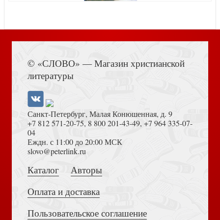
Дорога, ставшая судьбой
Книга Иисуса Навина
© «СЛОВО» — Магазин христианской
Цветок невиданный
литературы
Санкт-Петербург, Малая Конюшенная, д. 9
+7 812 571-20-75
,
8 800 201-43-49
,
+7 964 335-07-
04
Еждн. с 11:00 до 20:00 МСК
Homo immortalis. Человек бессмертный
Достоевский Ф.М. Сила и правда России (2024)
slovo@peterlink.ru
Аллилуйя! Письма близкому человеку
Каталог
Авторы
Оплата и доставка
Пользовательское соглашение